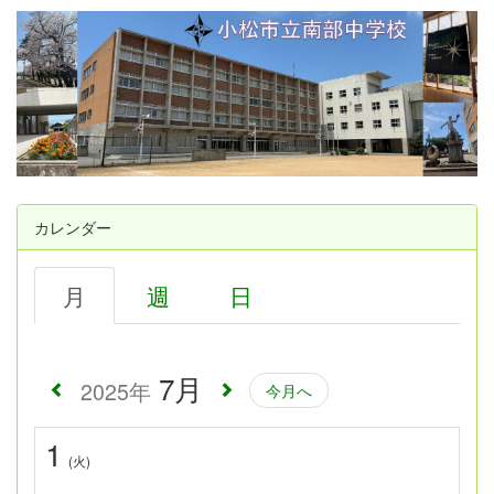
カレンダー
月
週
日
7月
2025年
今月へ
1
(火)