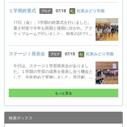
行くことになっています。そこでは、英語を
ふんだんに使って海外体験を積むものです。
１学期終業式
07/18
松東みどり学園
ブログ
今日はALTとともに、そのプチ体験を味わい
ました。 修学旅行は９月１５～１７日。帰
17日（金）、1学期の終業式を行いました。
ってきたら英語がペラペラになっていると思
暑さ対策で今年も前期と後期に分かれ、アク
います!
ティブルームで行いました。 校長の話で1学
期のがんばりをプレゼンで振り返り、生徒指
導の話では校下で起こった先日の水難事故も
引き合いに、自分の命を守る行動やSNSでの
ステージⅠ発表会
07/15
松東みどり学園
ブログ
トラブル防止など確認しました。 そして、
ALTのジェニカ先生が帰国するのに伴い、後
今日は、ステージ１学習発表会がありまし
期課程からはメッセージの贈呈もありまし
た。１学期の学習の成果を発表し合う機会と
た。 夏休み明け、また元気に会えることを
して、今年初めて実施しました。音読劇、合
楽しみにしています。 保護者や地域の皆様
奏、合唱はどれもクラスごとに工夫があっ
にも感謝です。ありがとうございました。
て、練習の成果も出ていました。
もっと見る
検索ボックス