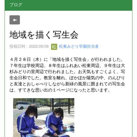
ブログ
地域を描く写生会
投稿日時 : 2022/05/09
松東みどり学園担当者
４月２８日（木）に「地域を描く写生会」が行われました。
７年生は学校周辺、８年生はふれあい松東周辺、９年生は大
杉みどりの里周辺で行われました。お天気もすごくよく、写
生会日和でした。教室を離れ、ぽかぽか陽気の中、のんびり
と友達とおしゃべりしながら新緑の風景に囲まれての写生会
は、すてきな思い出の１ページになったと思います。