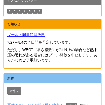
アクセスカウンター
5
0
5
4
5
9
2
お知らせ
プール・図書館開放日
7/27～8/4の７日間を予定しています。
ただし、WBGT（暑さ指数）が31以上の場合など熱中
症の恐れがある場合にはプール開放を中止します。あ
らかじめご了承願います。
新着
5件
夏休みもいよいよ折り返し地点！