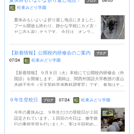
08/05
ブログ
松東みどり学園
夏休みもいよいよ折り返し地点にきました。
プール開放も終わり、静かな学校にカメ吉・
ゼニ吉も寂しそうです。 今日は、オンライ
ン健康観察を行いました。また、児童生徒会
はオンライン役員会も実施し、２学期の全校
遊びについて意見交換しました。先生方も校
【新着情報】公開校内研修会のご案内
ブログ
内研修会を行ったり、教育委員会の研修会に
07/24
松東みどり学園
出かけたりしています。 あと半分の夏休み
で、２学期の準備をさらに進めていきます。
【新着情報】 ９月８日（火）本校にて公開校内研修会（外
国語）を開催します。 講師は、関西外国語大学教授の直山
木綿子先生（元文部科学省教科調査官）です。 参加はチラ
シのQRコードからお申込みください。 9.8公開校内研修会
（外国語）案内チラシ.pdf
９年生登校日
07/24
松東みどり学園
ブログ
今年の夏休みは、９年生だけの登校日が２回
設定されています。１回目の今日は、修学旅
行の事前学習を行いました。実は今回初めて
TOKYO GLOBAL GATEWAY（通称TGG）に