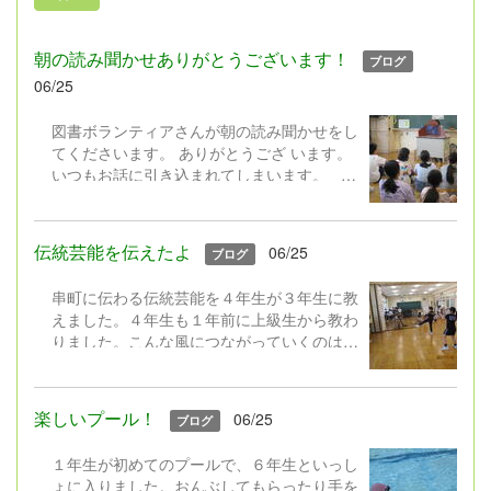
朝の読み聞かせありがとうございます！
ブログ
06/25
図書ボランティアさんが朝の読み聞かせをし
てくださいます。 ありがとうござ います。
いつもお話に引き込まれてしまいます。
お昼休みのお話の会では、パネルシ
アターでの一寸法師を聞かせてくださいまし
た。とても楽しかったです。
伝統芸能を伝えたよ
06/25
ブログ
串町に伝わる伝統芸能を４年生が３年生に教
えました。４年生も１年前に上級生から教わ
りました。こんな風につながっていくのは、
とても素敵ですね。
楽しいプール！
06/25
ブログ
１年生が初めてのプールで、６年生といっし
ょに入りました。おんぶしてもらったり手を