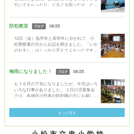
引いてもらったり、ぐるぐる回ったり、とて
も楽しいプールになりました。 今は１年生
だけでがんばっています！
防犯教室
06/25
ブログ
12日（金）低学年と高学年に分かれて、小
松警察署の方からお話を聞きました。「いか
のおすし」はしっかり言えてよかったです。
最近は不審者情報が増えています。気をつけ
たいですね。
梅雨になりました！
06/25
ブログ
もう６月の下旬になりましたが、今月はいろ
いろな行事がありました。 ２日の児童集会
では、各地区の代表の防犯隊の方にお越しい
ただいて、紹介していただいた後、日頃の感
謝を少しお伝えできました。いつも本当にあ
もっと見る
りがとうございます。
小 松 市 立 串 小 学 校