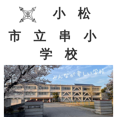
小 松
市 立 串 小
学 校