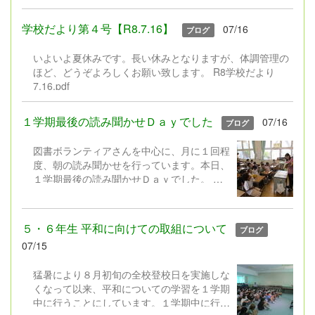
題を見直し、新たに「1人1挑戦」を実施い
たします。近年、子どもたちの興味や関心は
学校だより第４号【R8.7.16】
07/16
ブログ
ますます多様化しています。また、これから
の社会では、自分で課題を見付け、考え、行
いよいよ夏休みです。長い休みとなりますが、体調管理の
動しながら学び続ける力が求められていま
ほど、どうぞよろしくお願い致します。 R8学校だより
す。 そこで本校では、工作や理科の研究に
7.16.pdf
限定するのではなく、子どもたち一人一人が
「やってみたい」「もっと知りたい」「でき
るようになりたい」と思うことに挑戦する機
１学期最後の読み聞かせＤａｙでした
07/16
ブログ
会として、「1人1挑戦」を設定しました。
もちろん、これまでの「工作」や「自由研
図書ボランティアさんを中心に、月に１回程
究」も大歓迎です。「子どもたちの興味・関
度、朝の読み聞かせを行っています。本日、
心に合わせて、取組内容の幅を広げ、長い休
１学期最後の読み聞かせＤａｙでした。
みにしかできない挑戦とした」というように
図書ボランティアさんは、選りすぐりの本や
ご理解いただけますと幸いです。 ８月２８
紙芝居を工夫を凝らして読み聞かせしてくだ
日（金）と３１日（月）の午後（13:30～
さいます。子どもたちは、もうくぎ付け！
５・６年生 平和に向けての取組について
ブログ
16:30）には、取り組んだ「１人１挑戦」を
そして、図書委員会の児童や学校職員
07/15
紹介する作品展を実施します。保護者の皆
も、図書ボランティアさんと一緒に読み聞か
様、お時間の許す方は是非ご覧ください。
せに取り組んでいます。 ２学期の読み聞か
猛暑により８月初旬の全校登校日を実施しな
せＤａｙは、９月２４日（木）からスター
くなって以来、平和についての学習を１学期
ト。またステキな本やお話と出会えますよう
中に行うことにしています。１学期中に行う
に。