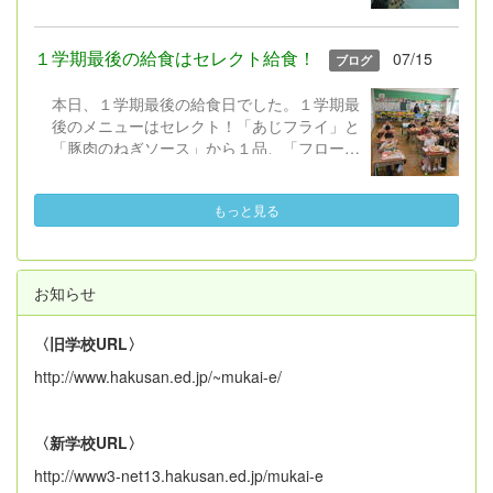
ことで、夏休み中にテレビ等で放送される
「戦争」や「平和」に関する番組を、それぞ
れの児童が思いを持ちながら視聴し、平和に
１学期最後の給食はセレクト給食！
07/15
ブログ
ついて考えを深められるようになればという
願いからです。 本日、５・６年生と平和学
本日、１学期最後の給食日でした。１学期最
習を行いました。米倉斉加年 作の絵本「お
後のメニューはセレクト！「あじフライ」と
となになれなかった弟たちに...」を題材に、
「豚肉のねぎソース」から１品、「フローズ
挿絵を映し出しながら、５・６年担任と教務
ンヨーグルト」と「レモンゼリー」から１
主任が主人公「ぼく」になって語るという形
品、事前に選んだものを食べます。セレクト
で読み聞かせました（校長はピアノBGMと
もっと見る
する以外の共通のメニューは、「わかめご
歌...）。 子どもたちはぐっと集中しな
飯」「もやし炒め」「すまし汁」です。
がら話を聞き、平和を守るために自分が・自
１年生も１学期最後の給食・初めてのセ
分たちができることについて考えられたと思
レクト給食に大満足の様子でした。２学期の
います。 「おとなになれなかった弟たち
お知らせ
給食開始日は、９月１日（火）です。
に...」は中学１年生の国語の教科書にも掲載
されているとのことですので機会があれば読
〈旧学校URL〉
んでみていただければ幸いです。 他の学
http://www.hakusan.ed.jp/~mukai-e/
年・学級でも、平和について考える取組を夏
休みに入る前に行います。また、お家でも話
題にしていただけたらと思います。
〈新学校URL〉
http://www3-net13.hakusan.ed.jp/mukai-e