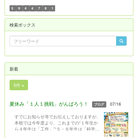
5
9
4
4
7
8
1
検索ボックス
新着
5件
夏休み「１人１挑戦」がんばろう！
07/16
ブログ
すでにお知らせ等でお伝えしておりますが、
本校では今年度より、これまでの“１年生か
ら４年生は「工作」”“５・６年生は「科学研
究」”と限定しておこなってきた夏休みの課