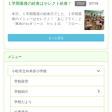
れの児童が思いを持ちながら視聴し、平和に
１学期最後の給食はセレクト給食！
07/15
ブログ
ついて考えを深められるようになればという
願いからです。 本日、５・６年生と平和学
本日、１学期最後の給食日でした。１学期最
習を行いました。米倉斉加年 作の絵本「お
後のメニューはセレクト！「あじフライ」と
となになれなかった弟たちに...」を題材に、
「豚肉のねぎソース」から１品、「フローズ
挿絵を映し出しながら、５・６年担任と教務
ンヨーグルト」と「レモンゼリー」から１
主任が主人公「ぼく」になって語るという形
品、事前に選んだものを食べます。セレクト
で読み聞かせました（校長はピアノBGMと
もっと見る
する以外の共通のメニューは、「わかめご
歌...）。 子どもたちはぐっと集中しな
飯」「もやし炒め」「すまし汁」です。
がら話を聞き、平和を守るために自分が・自
１年生も１学期最後の給食・初めてのセ
分たちができることについて考えられたと思
レクト給食に大満足の様子でした。２学期の
います。 「おとなになれなかった弟たち
メニュー
給食開始日は、９月１日（火）です。
に...」は中学１年生の国語の教科書にも掲載
されているとのことですので機会があれば読
んでみていただければ幸いです。 他の学
小松市立向本折小学校
年・学級でも、平和について考える取組を夏
休みに入る前に行います。また、お家でも話
学校経営
題にしていただけたらと思います。
学校紹介
学校だより
行事予定