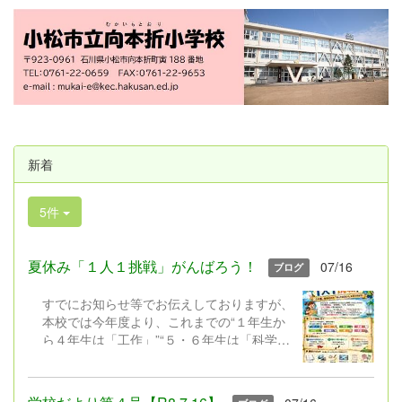
新着
5件
夏休み「１人１挑戦」がんばろう！
07/16
ブログ
すでにお知らせ等でお伝えしておりますが、
本校では今年度より、これまでの“１年生か
ら４年生は「工作」”“５・６年生は「科学研
究」”と限定しておこなってきた夏休みの課
題を見直し、新たに「1人1挑戦」を実施い
たします。近年、子どもたちの興味や関心は