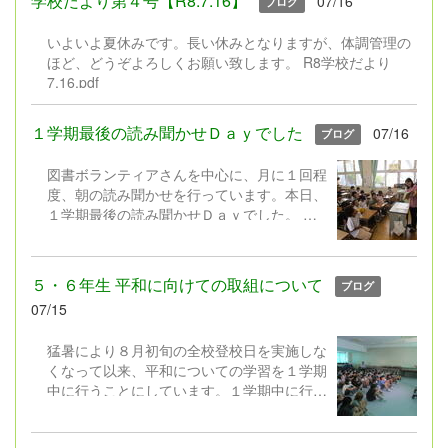
学校だより第４号【R8.7.16】
07/16
ブログ
ますます多様化しています。また、これから
の社会では、自分で課題を見付け、考え、行
いよいよ夏休みです。長い休みとなりますが、体調管理の
動しながら学び続ける力が求められていま
ほど、どうぞよろしくお願い致します。 R8学校だより
す。 そこで本校では、工作や理科の研究に
7.16.pdf
限定するのではなく、子どもたち一人一人が
「やってみたい」「もっと知りたい」「でき
るようになりたい」と思うことに挑戦する機
１学期最後の読み聞かせＤａｙでした
07/16
ブログ
会として、「1人1挑戦」を設定しました。
もちろん、これまでの「工作」や「自由研
図書ボランティアさんを中心に、月に１回程
究」も大歓迎です。「子どもたちの興味・関
度、朝の読み聞かせを行っています。本日、
心に合わせて、取組内容の幅を広げ、長い休
１学期最後の読み聞かせＤａｙでした。
みにしかできない挑戦とした」というように
図書ボランティアさんは、選りすぐりの本や
ご理解いただけますと幸いです。 ８月２８
紙芝居を工夫を凝らして読み聞かせしてくだ
日（金）と３１日（月）の午後（13:30～
さいます。子どもたちは、もうくぎ付け！
５・６年生 平和に向けての取組について
ブログ
16:30）には、取り組んだ「１人１挑戦」を
そして、図書委員会の児童や学校職員
07/15
紹介する作品展を実施します。保護者の皆
も、図書ボランティアさんと一緒に読み聞か
様、お時間の許す方は是非ご覧ください。
せに取り組んでいます。 ２学期の読み聞か
猛暑により８月初旬の全校登校日を実施しな
せＤａｙは、９月２４日（木）からスター
くなって以来、平和についての学習を１学期
ト。またステキな本やお話と出会えますよう
中に行うことにしています。１学期中に行う
に。
ことで、夏休み中にテレビ等で放送される
「戦争」や「平和」に関する番組を、それぞ