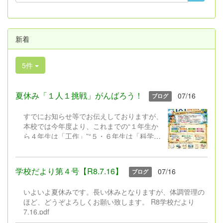
新着
5件
夏休み「１人１挑戦」がんばろう！
07/16
ブログ
すでにお知らせ等でお伝えしておりますが、
本校では今年度より、これまでの“１年生か
ら４年生は「工作」”“５・６年生は「科学研
究」”と限定しておこなってきた夏休みの課
題を見直し、新たに「1人1挑戦」を実施い
たします。近年、子どもたちの興味や関心は
学校だより第４号【R8.7.16】
07/16
ブログ
ますます多様化しています。また、これから
の社会では、自分で課題を見付け、考え、行
いよいよ夏休みです。長い休みとなりますが、体調管理の
動しながら学び続ける力が求められていま
ほど、どうぞよろしくお願い致します。 R8学校だより
す。 そこで本校では、工作や理科の研究に
7.16.pdf
限定するのではなく、子どもたち一人一人が