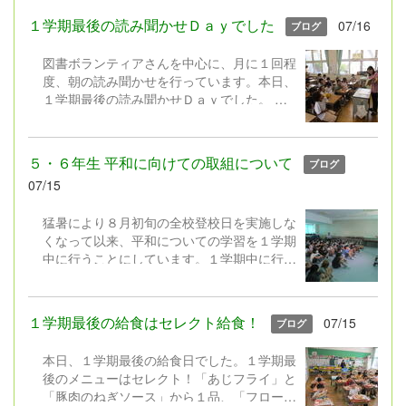
「やってみたい」「もっと知りたい」「でき
るようになりたい」と思うことに挑戦する機
１学期最後の読み聞かせＤａｙでした
07/16
ブログ
会として、「1人1挑戦」を設定しました。
もちろん、これまでの「工作」や「自由研
図書ボランティアさんを中心に、月に１回程
究」も大歓迎です。「子どもたちの興味・関
度、朝の読み聞かせを行っています。本日、
心に合わせて、取組内容の幅を広げ、長い休
１学期最後の読み聞かせＤａｙでした。
みにしかできない挑戦とした」というように
図書ボランティアさんは、選りすぐりの本や
ご理解いただけますと幸いです。 ８月２８
紙芝居を工夫を凝らして読み聞かせしてくだ
日（金）と３１日（月）の午後（13:30～
さいます。子どもたちは、もうくぎ付け！
５・６年生 平和に向けての取組について
ブログ
16:30）には、取り組んだ「１人１挑戦」を
そして、図書委員会の児童や学校職員
07/15
紹介する作品展を実施します。保護者の皆
も、図書ボランティアさんと一緒に読み聞か
様、お時間の許す方は是非ご覧ください。
せに取り組んでいます。 ２学期の読み聞か
猛暑により８月初旬の全校登校日を実施しな
せＤａｙは、９月２４日（木）からスター
くなって以来、平和についての学習を１学期
ト。またステキな本やお話と出会えますよう
中に行うことにしています。１学期中に行う
に。
ことで、夏休み中にテレビ等で放送される
「戦争」や「平和」に関する番組を、それぞ
れの児童が思いを持ちながら視聴し、平和に
１学期最後の給食はセレクト給食！
07/15
ブログ
ついて考えを深められるようになればという
願いからです。 本日、５・６年生と平和学
本日、１学期最後の給食日でした。１学期最
習を行いました。米倉斉加年 作の絵本「お
後のメニューはセレクト！「あじフライ」と
となになれなかった弟たちに...」を題材に、
「豚肉のねぎソース」から１品、「フローズ
挿絵を映し出しながら、５・６年担任と教務