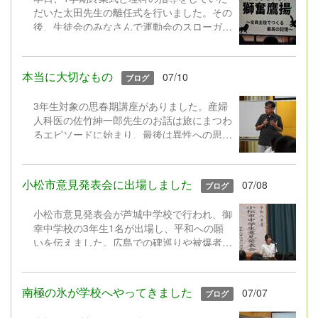
だいた太田先生の離任式を行いました。その
後、生徒会のみなさんで運動会のスローガン
披露や団抽選をしました。液体が入ったペッ
トボトルを振り、団の色が決まるなど趣向を
凝らした演出で、最後までみんなの笑顔やが
本当に大切なもの
07/10
ブログ
んばりにあふれた1学期でした。
＊赤団 3年B組、2年A組、1年A組、青
3年生対象の思春期講座がありました。産婦
団 3年A組、2年B組、1年B組に決まりまし
人科医の佐竹紳一郎先生のお話は旅にまつわ
た！
るエピソードに始まり、最後は異性への思い
やりや妊娠の仕組を正しく理解することの大
切さを学びました。胸にグッとくる内容で、
3年生は最後まで集中して聞いたり話したり
小松市意見発表会に出場しました
07/08
ブログ
していました。
小松市意見発表会が芦城中学校で行われ、御
幸中学校の3年生1名が出場し、平和への願
いを伝えました。広島での碑巡りや被爆者の
方の講話を自分事として深く受け止めた内容
で説得力がありました。「一人一人の発信が
世界を動かす」「直接つながらなくても平和
南極の氷が学校へやってきました
07/07
ブログ
について考える人を増やし、つなげていく」
という強く前向きな意見を堂々と述べる姿に