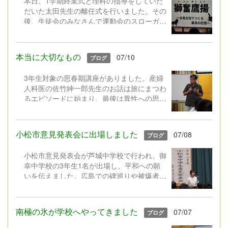
本日、1学期終業式と理科の指導をしていた
だいた太田先生の離任式を行いました。その
後、生徒会のみなさんで運動会のスローガン
披露や団抽選をしました。液体が入ったペッ
トボトルを振り、団の色が決まるなど趣向を
凝らした演出で、最後までみんなの笑顔やが
本当に大切なもの
07/10
ブログ
んばりにあふれた1学期でした。
＊赤団 3年B組、2年A組、1年A組、青
3年生対象の思春期講座がありました。産婦
団 3年A組、2年B組、1年B組に決まりまし
人科医の佐竹紳一郎先生のお話は旅にまつわ
た！
るエピソードに始まり、最後は異性への思い
やりや妊娠の仕組を正しく理解することの大
切さを学びました。胸にグッとくる内容で、
3年生は最後まで集中して聞いたり話したり
小松市意見発表会に出場しました
07/08
ブログ
していました。
小松市意見発表会が芦城中学校で行われ、御
幸中学校の3年生1名が出場し、平和への願
いを伝えました。広島での碑巡りや被爆者の
方の講話を自分事として深く受け止めた内容
で説得力がありました。「一人一人の発信が
世界を動かす」「直接つながらなくても平和
南極の氷が学校へやってきました
07/07
ブログ
について考える人を増やし、つなげていく」
という強く前向きな意見を堂々と述べる姿に