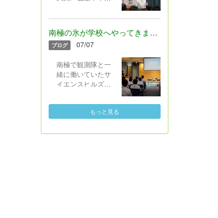
た。胸にグッとく
組、2年B組、1年B
の3年生1名が出場
る内容で、3年生は
組に決まりまし
し、平和への願い
最後まで集中して
た！
を伝えました。広
聞いたり話したり
南極の氷が学校へやってきました
島での碑巡りや被
していました。
07/07
ブログ
爆者の方の講話を
自分事として深く
南極で観測隊と一
受け止めた内容で
緒に働いていたサ
説得力がありまし
イエンスヒルズこ
た。「一人一人の
まつの北本憲央さ
発信が世界を動か
んが来校し、当時
す」「直接つなが
もっと見る
のブログ配信や生
らなくても平和に
中継の仕事内容や
ついて考える人を
南極での生活につ
増やし、つなげて
いてお話していた
いく」という強く
だきました。実際
前向きな意見を
に南極の氷に触れ
堂々と述べる姿に
たり、水に入れて
胸が熱くなりまし
溶ける音を聞いた
た。8月1日に行わ
りして、みんな楽
れる加賀地区意見
しく学ぶことがで
発表会にも引き続
きました。
き出場します。心