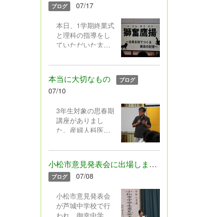
07/17
ブログ
に相談しながら、
丁寧に描く姿に、
本日、1学期終業式
感謝の気持ちでい
と理科の指導をし
っぱいです。
ていただいた太田
先生の離任式を行
いました。その
後、生徒会のみな
本当に大切なもの
ブログ
さんで運動会のス
07/10
ローガン披露や団
抽選をしました。
3年生対象の思春期
液体が入ったペッ
講座がありまし
トボトルを振り、
た。産婦人科医の
団の色が決まるな
佐竹紳一郎先生の
ど趣向を凝らした
お話は旅にまつわ
演出で、最後まで
るエピソードに始
みんなの笑顔やが
小松市意見発表会に出場しました
まり、最後は異性
んばりにあふれた1
07/08
ブログ
への思いやりや妊
学期でした。
娠の仕組を正しく
＊赤団 3
小松市意見発表会
理解することの大
年B組、2年A組、1
が芦城中学校で行
切さを学びまし
年A組、青団 3年A
われ、御幸中学校