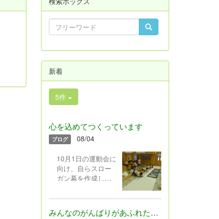
検索ボックス
新着
5件
心を込めてつくっています
08/04
ブログ
10月1日の運動会に
向け、自らスロー
ガン幕を作成した
いと名乗ってくれ
たみんなで、スロ
ーガン幕を描き始
みんなのがんばりがあふれた1学期でした
めています。互い