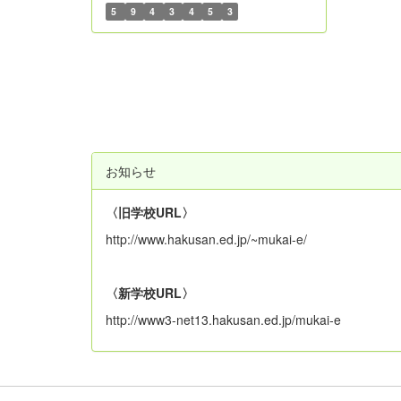
5
9
4
3
4
5
3
お知らせ
〈旧学校URL〉
http://www.hakusan.ed.jp/~mukai-e/
〈新学校URL〉
http://www3-net13.hakusan.ed.jp/mukai-e