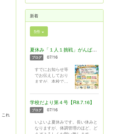
新着
5件
夏休み「１人１挑戦」がんばろう！
07/16
ブログ
すでにお知らせ等
でお伝えしており
ますが、本校では
今年度より、これ
までの“１年生から
４年生は「工
学校だより第４号【R8.7.16】
作」”“５・６年生は
07/16
ブログ
「科学研究」”と限
。これ
定しておこなって
いよいよ夏休みです。長い休みと
きた夏休みの課題
なりますが、体調管理のほど、ど
を見直し、新たに
うぞよろしくお願い致します。