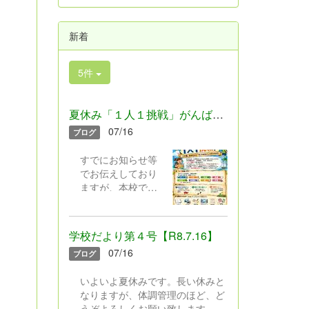
新着
5件
夏休み「１人１挑戦」がんばろう！
07/16
ブログ
すでにお知らせ等
でお伝えしており
ますが、本校では
今年度より、これ
までの“１年生から
４年生は「工
学校だより第４号【R8.7.16】
作」”“５・６年生は
07/16
ブログ
「科学研究」”と限
。
定しておこなって
いよいよ夏休みです。長い休みと
きた夏休みの課題
なりますが、体調管理のほど、ど
を見直し、新たに
うぞよろしくお願い致します。