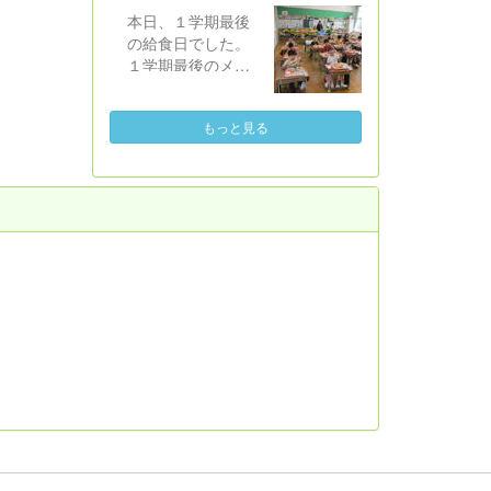
夏休み中にテレビ
も、図書ボランテ
した。 もちろん、
本日、１学期最後
等で放送される
ィアさんと一緒に
これまでの「工
の給食日でした。
「戦争」や「平
読み聞かせに取り
作」や「自由研
１学期最後のメニ
和」に関する番組
組んでいます。 ２
究」も大歓迎で
ューはセレクト！
を、それぞれの児
学期の読み聞かせ
す。「子どもたち
「あじフライ」と
童が思いを持ちな
Ｄａｙは、９月２
の興味・関心に合
もっと見る
「豚肉のねぎソー
がら視聴し、平和
４日（木）からス
わせて、取組内容
ス」から１品、
について考えを深
タート。またステ
の幅を広げ、長い
「フローズンヨー
められるようにな
キな本やお話と出
休みにしかできな
グルト」と「レモ
ればという願いか
会えますように。
い挑戦とした」と
ンゼリー」から１
らです。 本日、
いうようにご理解
品、事前に選んだ
５・６年生と平和
いただけますと幸
ものを食べます。
学習を行いまし
いです。 ８月２８
セレクトする以外
た。米倉斉加年 作
日（金）と３１日
の共通のメニュー
の絵本「おとなに
（月）の午後
は、「わかめご
なれなかった弟た
（13:30～16:30）
飯」「もやし炒
ちに...」を題材に、
には、取り組んだ
め」「すまし汁」
挿絵を映し出しな
「１人１挑戦」を
です。 １年生
がら、５・６年担
紹介する作品展を
も１学期最後の給
任と教務主任が主
実施します。保護
食・初めてのセレ
人公「ぼく」にな
者の皆様、お時間
クト給食に大満足
って語るという形
の許す方は是非ご
の様子でした。２
で読み聞かせまし