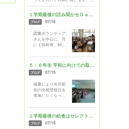
「1人1挑戦」を実
R8学校だより7.16.pdf
施いたします。近
年、子どもたちの
１学期最後の読み聞かせＤａｙでした
興味や関心はます
07/16
ブログ
ます多様化してい
ます。また、これ
図書ボランティア
からの社会では、
さんを中心に、月
自分で課題を見付
に１回程度、朝の
け、考え、行動し
読み聞かせを行っ
ながら学び続ける
ています。本日、
力が求められてい
１学期最後の読み
ます。 そこで本校
５・６年生 平和に向けての取組について
聞かせＤａｙでし
では、工作や理科
07/15
ブログ
た。 図書ボラン
の研究に限定する
ティアさんは、選
のではなく、子ど
猛暑により８月初
りすぐりの本や紙
もたち一人一人が
旬の全校登校日を
芝居を工夫を凝ら
「やってみたい」
実施しなくなって
して読み聞かせし
「もっと知りた
以来、平和につい
てくださいます。
い」「できるよう
ての学習を１学期
子どもたちは、も
になりたい」と思
中に行うことにし
うくぎ付け！ そ
１学期最後の給食はセレクト給食！
うことに挑戦する
ています。１学期
して、図書委員会
機会として、「1人
07/15
ブログ
中に行うことで、
の児童や学校職員
1挑戦」を設定しま