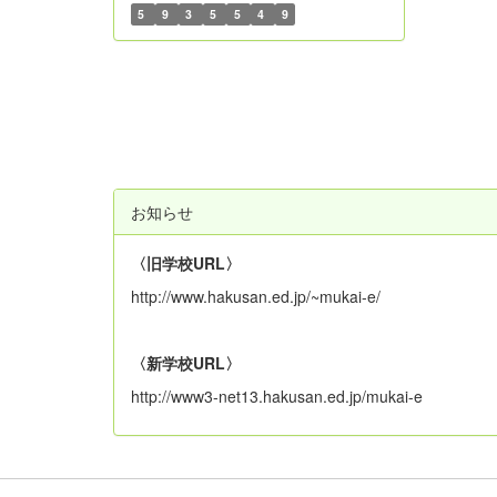
5
9
3
5
5
4
9
お知らせ
〈旧学校URL〉
http://www.hakusan.ed.jp/~mukai-e/
〈新学校URL〉
http://www3-net13.hakusan.ed.jp/mukai-e