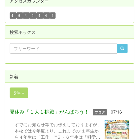
アクセスカウンター
5
9
4
4
4
4
1
検索ボックス
新着
5件
夏休み「１人１挑戦」がんばろう！
07/16
ブログ
すでにお知らせ等でお伝えしておりますが、
本校では今年度より、これまでの“１年生か
ら４年生は「工作」”“５・６年生は「科学研