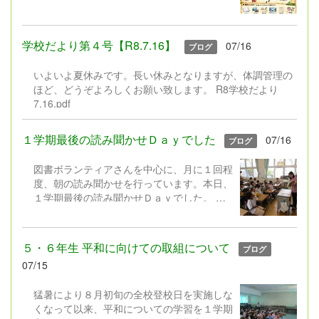
究」”と限定しておこなってきた夏休みの課
題を見直し、新たに「1人1挑戦」を実施い
たします。近年、子どもたちの興味や関心は
学校だより第４号【R8.7.16】
07/16
ブログ
ますます多様化しています。また、これから
の社会では、自分で課題を見付け、考え、行
いよいよ夏休みです。長い休みとなりますが、体調管理の
動しながら学び続ける力が求められていま
ほど、どうぞよろしくお願い致します。 R8学校だより
す。 そこで本校では、工作や理科の研究に
7.16.pdf
限定するのではなく、子どもたち一人一人が
「やってみたい」「もっと知りたい」「でき
るようになりたい」と思うことに挑戦する機
１学期最後の読み聞かせＤａｙでした
07/16
ブログ
会として、「1人1挑戦」を設定しました。
もちろん、これまでの「工作」や「自由研
図書ボランティアさんを中心に、月に１回程
究」も大歓迎です。「子どもたちの興味・関
度、朝の読み聞かせを行っています。本日、
心に合わせて、取組内容の幅を広げ、長い休
１学期最後の読み聞かせＤａｙでした。
みにしかできない挑戦とした」というように
図書ボランティアさんは、選りすぐりの本や
ご理解いただけますと幸いです。 ８月２８
紙芝居を工夫を凝らして読み聞かせしてくだ
日（金）と３１日（月）の午後（13:30～
さいます。子どもたちは、もうくぎ付け！
５・６年生 平和に向けての取組について
ブログ
16:30）には、取り組んだ「１人１挑戦」を
そして、図書委員会の児童や学校職員
07/15
紹介する作品展を実施します。保護者の皆
も、図書ボランティアさんと一緒に読み聞か
様、お時間の許す方は是非ご覧ください。
せに取り組んでいます。 ２学期の読み聞か
猛暑により８月初旬の全校登校日を実施しな
せＤａｙは、９月２４日（木）からスター
くなって以来、平和についての学習を１学期
ト。またステキな本やお話と出会えますよう