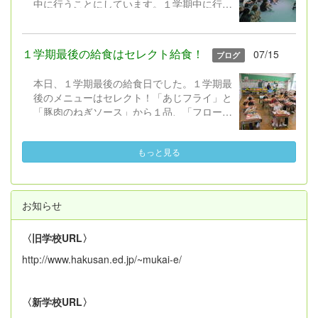
中に行うことにしています。１学期中に行う
に。
ことで、夏休み中にテレビ等で放送される
「戦争」や「平和」に関する番組を、それぞ
れの児童が思いを持ちながら視聴し、平和に
１学期最後の給食はセレクト給食！
07/15
ブログ
ついて考えを深められるようになればという
願いからです。 本日、５・６年生と平和学
本日、１学期最後の給食日でした。１学期最
習を行いました。米倉斉加年 作の絵本「お
後のメニューはセレクト！「あじフライ」と
となになれなかった弟たちに...」を題材に、
「豚肉のねぎソース」から１品、「フローズ
挿絵を映し出しながら、５・６年担任と教務
ンヨーグルト」と「レモンゼリー」から１
主任が主人公「ぼく」になって語るという形
品、事前に選んだものを食べます。セレクト
で読み聞かせました（校長はピアノBGMと
もっと見る
する以外の共通のメニューは、「わかめご
歌...）。 子どもたちはぐっと集中しな
飯」「もやし炒め」「すまし汁」です。
がら話を聞き、平和を守るために自分が・自
１年生も１学期最後の給食・初めてのセ
分たちができることについて考えられたと思
レクト給食に大満足の様子でした。２学期の
います。 「おとなになれなかった弟たち
お知らせ
給食開始日は、９月１日（火）です。
に...」は中学１年生の国語の教科書にも掲載
されているとのことですので機会があれば読
〈旧学校URL〉
んでみていただければ幸いです。 他の学
http://www.hakusan.ed.jp/~mukai-e/
年・学級でも、平和について考える取組を夏
休みに入る前に行います。また、お家でも話
題にしていただけたらと思います。
〈新学校URL〉