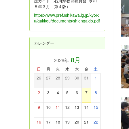
援ガイド（石川県教育委員会 令和
８年３月 第４版）
https://www.pref.ishikawa.lg.jp/kyoik
u/gakkou/documents/shiengaido.pdf
カレンダー
8月
2026年
日
月
火
水
木
金
土
26
27
28
29
30
31
1
2
3
4
5
6
7
8
9
10
11
12
13
14
15
16
17
18
19
20
21
22