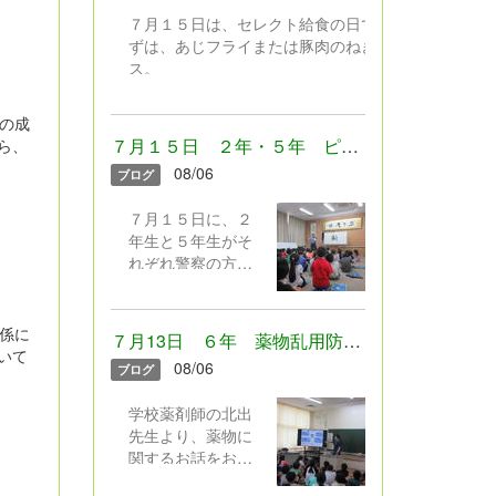
わないよう安全の
しぶりに会うクラ
７月１５日は、セレクト給食の日でした。 おか
話、夏休みのきま
スの友達にみんな
ずは、あじフライまたは豚肉のねぎソー
りやネットモラル
とっても嬉しそう
ス。
の話をしました。
でした。
デザートは、フローズンヨーグルトまたはレモン
２年生による「勇
ゼリー。 暑いと食欲が落ちやすいですが、みん
気１００％」の歌
の成
なの好きなわかめごはんに冷たいデザートなど、
の発表もありまし
７月１５日 ２年・５年 ピュアキッズスクール
ら、
児童クラ
食べやすいメニューを組み合わせたセレクト給食
た。元気100％の歌
ブの子は、朝学校
08/06
ブログ
でした。しっかり食べて、夏を元気に過ごしたい
声で全校みんなが
に来て行いまし
ですね。 どんな組み合わせでセレクトしたか
元気をもらいまし
た。
７月１５日に、２
な？（写真は低学年用の小盛です）
た♪ さあ！夏休
年生と５年生がそ
み。暑い中でした
れぞれ警察の方か
が、みんな嬉しそ
らお話をお聞き
うに下校していき
し、「社会のルー
ました。
ルやきまり、約束
係に
７月13日 ６年 薬物乱用防止教室
について考える」
いて
08/06
ブログ
授業を行いまし
た。 ２年生は「お
学校薬剤師の北出
友達の家からゲー
先生より、薬物に
ムをとってきてし
関するお話をお聞
まった事例」、５
きしました。正し
年生は「ゲームの