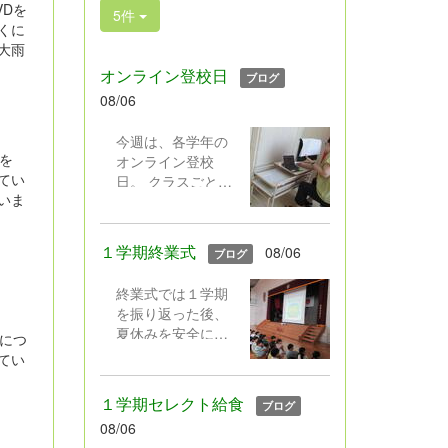
VDを
5件
くに
大雨
オンライン登校日
ブログ
08/06
今週は、各学年の
れを
オンライン登校
てい
日。 クラスごとに
いま
実施しました。健
康観察と担任の話
の後、夏休みの出
１学期終業式
08/06
ブログ
来事を発表するク
ラス、クイズをす
終業式では１学期
るクラス、平和に
を振り返った後、
ついての本の読み
夏休みを安全に過
につ
聞かせをするクラ
ごすための話をし
てい
ス,、学級園の作物
ました。生徒指導
の様子を中継する
からは、交通事
クラス・・・活動
１学期セレクト給食
ブログ
故・水の事故、不
はそれぞれでした
08/06
審者等の事件に遭
が、画面越しに久