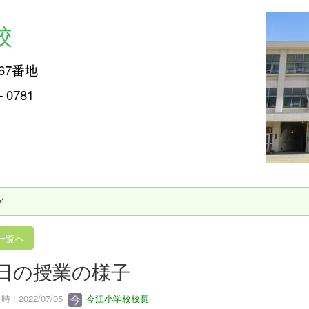
校
67番地
2－0781
グ
一覧へ
日の授業の様子
 : 2022/07/05
今江小学校校長