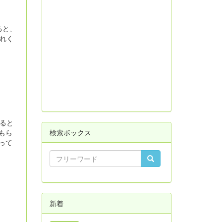
ると、
れく
ると
もら
検索ボックス
って
新着