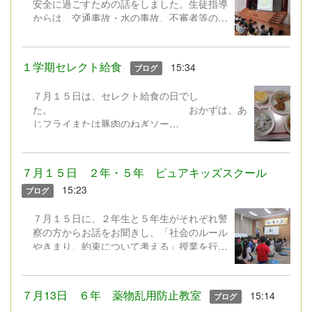
安全に過ごすための話をしました。生徒指導
からは、交通事故・水の事故、不審者等の事
件に遭わないよう安全の話、夏休みのきまり
やネットモラルの話をしました。 ２年生に
よる「勇気１００％」の歌の発表もありまし
１学期セレクト給食
15:34
ブログ
た。元気100％の歌声で全校みんなが元気を
もらいました♪ さあ！夏休み。暑い中でし
７月１５日は、セレクト給食の日でし
たが、みんな嬉しそうに下校していきまし
た。 おかずは、あ
た。
じフライまたは豚肉のねぎソー
ス。
デザートは、フローズンヨーグルトまたはレモン
ゼリー。 暑いと食欲が落ちやすいですが、みん
７月１５日 ２年・５年 ピュアキッズスクール
なの好きなわかめごはんに冷たいデザートなど、
15:23
ブログ
食べやすいメニューを組み合わせたセレクト給食
でした。しっかり食べて、夏を元気に過ごしたい
７月１５日に、２年生と５年生がそれぞれ警
ですね。 どんな組み合わせでセレクトしたか
察の方からお話をお聞きし、「社会のルール
な？（写真は低学年用の小盛です）
やきまり、約束について考える」授業を行い
ました。 ２年生は「お友達の家からゲーム
をとってきてしまった事例」、５年生は「ゲ
ームの課金をめぐる事例」について考えまし
７月13日 ６年 薬物乱用防止教室
15:14
ブログ
た。「良いことか、悪いことか」「どうした