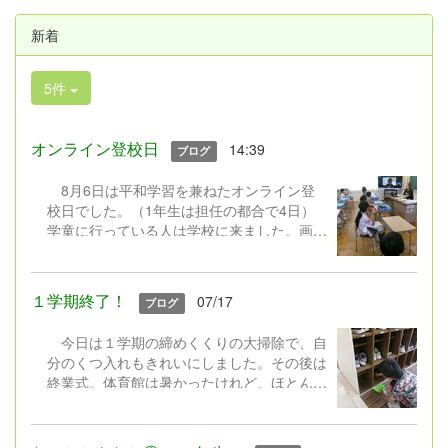
新着
5件
オンライン登校日
14:39
ブログ
8月6日は平和学習を兼ねたオンライン登
校日でした。（1年生は担任の都合で4日）
学童に行っている人は学校に来ました。画面
越しに、久々にクラスみんなが集まりまし
た。元気に手を振ってくれる人、笑顔を見せ
てくれる人、恥ずかしくてカメラをオフにす
１学期終了！
07/17
ブログ
る人などさまざまでしたが、どの学年もみん
な元気そうでよかったです。 平和学習で
今日は１学期の締めくくりの大掃除で、自
は、６年生が総合で作成した平和についての
分のくつ入れもきれいにしました。その後は
動画を見たり、低学年は絵本を読んだりし
終業式。体育館は暑かったけれど、ほとんど
て、過去や現在の戦争のこと、未来に向けて
の子が顔を上げてしっかりと聴く姿に成長を
自分たちができることなどを真剣に聴き、考
感じました。式では、通知表を見て自分をさ
えていました。 あと約20日間の夏休み。
らに成長させてほしいこと、考えて行動する