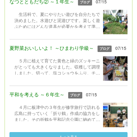
引き続き安全にそして有意義に過ごしてくだ
なつとともだち② ～１年生～
07/15
ブログ
夏休みにしてほしいことなどを話しました。
さい。次、また元気な犬丸っ子たちに会える
教室に戻って、宿題の話などを聴いた後は、
ことを楽しみにしています。
生活科で、夏にやりたい遊びを自分たちで
どの学年も担任から一人一人に通知表が渡さ
決めました。水遊びと泥遊びです。楽しく遊
れました。さあ、明日からいよいよ夏休みで
ぶためにはどんな道具が必要かを考えて準備
す。安全にそして有意義に過ごしてくださ
しました。マヨネーズやケチャップの容器、
い。
ペットボトル、スコップ、じょうろ、バケ
ツ、たらい等を持ち寄りました。遊びを通し
夏野菜おいしいよ！ ～ひまわり学級～
07/15
ブログ
て、水の気持ちよさや泥の感触を感じたり、
砂場でダムを作って流したり、泥団子を作っ
５月に植えて育てた黄色と緑のズッキーニ
たりして工夫して夢中になって遊びました。
がとっても大きくなりました。収穫して調理
びしょ濡れ、泥だらけになって最後はプール
しました。切って、塩コショウをふり、チー
のシャワーできれいになりました。楽しかっ
ズなどをのせてオーブントースターへ。「ま
たね。
だかなぁ」とのぞき込んでいました。チン！
できあがり。みんなで育てた＆採れたてのズ
平和を考える ～６年生～
07/15
ブログ
ッキーニの味は格別においしいね。後片付け
もしっかりできました。
４月に板津中の３年生が修学旅行で訪れる
広島に持っていく「折り鶴」作成の協力をし
ました。その折鶴を平和記念公園に納めてき
たこと、そして、そのお礼として、中学生が
現地で学んできたことの報告を聴きました。
もっと見る