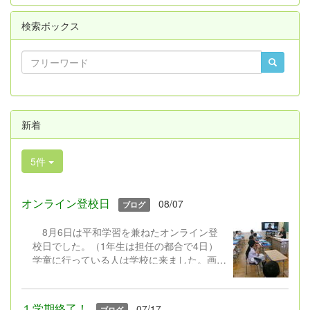
検索ボックス
新着
5件
オンライン登校日
08/07
ブログ
8月6日は平和学習を兼ねたオンライン登
校日でした。（1年生は担任の都合で4日）
学童に行っている人は学校に来ました。画面
越しに、久々にクラスみんなが集まりまし
た。元気に手を振ってくれる人、笑顔を見せ
てくれる人、恥ずかしくてカメラをオフにす
１学期終了！
07/17
ブログ