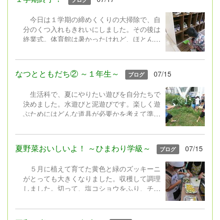
る人などさまざまでしたが、どの学年もみん
な元気そうでよかったです。 平和学習で
今日は１学期の締めくくりの大掃除で、自
は、６年生が総合で作成した平和についての
分のくつ入れもきれいにしました。その後は
動画を見たり、低学年は絵本を読んだりし
終業式。体育館は暑かったけれど、ほとんど
て、過去や現在の戦争のこと、未来に向けて
の子が顔を上げてしっかりと聴く姿に成長を
自分たちができることなどを真剣に聴き、考
感じました。式では、通知表を見て自分をさ
えていました。 あと約20日間の夏休み。
らに成長させてほしいこと、考えて行動する
引き続き安全にそして有意義に過ごしてくだ
なつとともだち② ～１年生～
07/15
ブログ
夏休みにしてほしいことなどを話しました。
さい。次、また元気な犬丸っ子たちに会える
教室に戻って、宿題の話などを聴いた後は、
ことを楽しみにしています。
生活科で、夏にやりたい遊びを自分たちで
どの学年も担任から一人一人に通知表が渡さ
決めました。水遊びと泥遊びです。楽しく遊
れました。さあ、明日からいよいよ夏休みで
ぶためにはどんな道具が必要かを考えて準備
す。安全にそして有意義に過ごしてくださ
しました。マヨネーズやケチャップの容器、
い。
ペットボトル、スコップ、じょうろ、バケ
ツ、たらい等を持ち寄りました。遊びを通し
夏野菜おいしいよ！ ～ひまわり学級～
07/15
ブログ
て、水の気持ちよさや泥の感触を感じたり、
砂場でダムを作って流したり、泥団子を作っ
５月に植えて育てた黄色と緑のズッキーニ
たりして工夫して夢中になって遊びました。
がとっても大きくなりました。収穫して調理
びしょ濡れ、泥だらけになって最後はプール
しました。切って、塩コショウをふり、チー
のシャワーできれいになりました。楽しかっ
ズなどをのせてオーブントースターへ。「ま
たね。
だかなぁ」とのぞき込んでいました。チン！
できあがり。みんなで育てた＆採れたてのズ