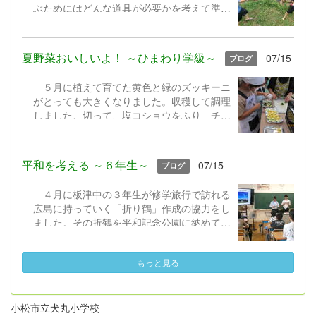
ぶためにはどんな道具が必要かを考えて準備
す。安全にそして有意義に過ごしてくださ
しました。マヨネーズやケチャップの容器、
い。
ペットボトル、スコップ、じょうろ、バケ
ツ、たらい等を持ち寄りました。遊びを通し
夏野菜おいしいよ！ ～ひまわり学級～
07/15
ブログ
て、水の気持ちよさや泥の感触を感じたり、
砂場でダムを作って流したり、泥団子を作っ
５月に植えて育てた黄色と緑のズッキーニ
たりして工夫して夢中になって遊びました。
がとっても大きくなりました。収穫して調理
びしょ濡れ、泥だらけになって最後はプール
しました。切って、塩コショウをふり、チー
のシャワーできれいになりました。楽しかっ
ズなどをのせてオーブントースターへ。「ま
たね。
だかなぁ」とのぞき込んでいました。チン！
できあがり。みんなで育てた＆採れたてのズ
平和を考える ～６年生～
07/15
ブログ
ッキーニの味は格別においしいね。後片付け
もしっかりできました。
４月に板津中の３年生が修学旅行で訪れる
広島に持っていく「折り鶴」作成の協力をし
ました。その折鶴を平和記念公園に納めてき
たこと、そして、そのお礼として、中学生が
現地で学んできたことの報告を聴きました。
もっと見る
広島平和記念資料館で見てきたものや、語り
部さんから聴いた話などをとても分かりやす
く話してくれました。６年生は今、自分たち
で平和学習を進めていて、中学生の話を真剣
小松市立犬丸小学校