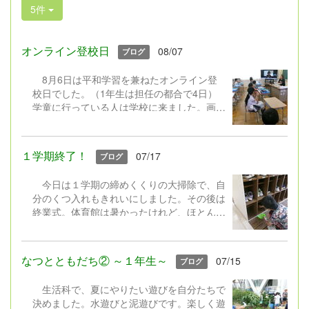
5件
オンライン登校日
08/07
ブログ
8月6日は平和学習を兼ねたオンライン登
校日でした。（1年生は担任の都合で4日）
学童に行っている人は学校に来ました。画面
越しに、久々にクラスみんなが集まりまし
た。元気に手を振ってくれる人、笑顔を見せ
てくれる人、恥ずかしくてカメラをオフにす
１学期終了！
07/17
ブログ
る人などさまざまでしたが、どの学年もみん
な元気そうでよかったです。 平和学習で
今日は１学期の締めくくりの大掃除で、自
は、６年生が総合で作成した平和についての
分のくつ入れもきれいにしました。その後は
動画を見たり、低学年は絵本を読んだりし
終業式。体育館は暑かったけれど、ほとんど
て、過去や現在の戦争のこと、未来に向けて
の子が顔を上げてしっかりと聴く姿に成長を
自分たちができることなどを真剣に聴き、考
感じました。式では、通知表を見て自分をさ
えていました。 あと約20日間の夏休み。
らに成長させてほしいこと、考えて行動する
引き続き安全にそして有意義に過ごしてくだ
なつとともだち② ～１年生～
07/15
ブログ
夏休みにしてほしいことなどを話しました。
さい。次、また元気な犬丸っ子たちに会える
教室に戻って、宿題の話などを聴いた後は、
ことを楽しみにしています。
生活科で、夏にやりたい遊びを自分たちで
どの学年も担任から一人一人に通知表が渡さ
決めました。水遊びと泥遊びです。楽しく遊
れました。さあ、明日からいよいよ夏休みで