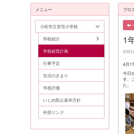
メニュー
ブロ
小松市立安宅小学校
1
学校紹介
学校経営計画
投稿日時
行事予定
4月1
今日
生活のきまり
す。
た。
学校評価
いじめ防止基本方針
外部リンク