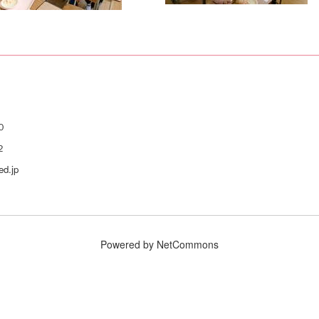
わせ
０
２
d.jp
Powered by NetCommons