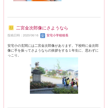
二宮金次郎像にさようなら
投稿日時 : 2020/06/16
安宅小学校校長
安宅小の玄関には二宮金次郎像があります。下校時に金次郎
像に手を振ってさようならの挨拶をする１年生に、思わずに
っこり。