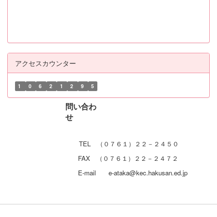
アクセスカウンター
1
0
6
2
1
2
9
5
問い合わ
せ
TEL （０７６１）２２－２４５０
FAX （０７６１）２２－２４７２
E-mail e-ataka@kec.hakusan.ed.jp