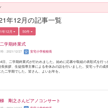
グ
021年12月の記事一覧
21年12月
50件
二学期終業式
 : 2021/12/27
安宅小学校校長
月24日、二学期終業式が行われました。始めに応募や取組の表彰式を行っ
校長挨拶、生徒指導主事による冬休みの話を行いました。安宅っ子の成
じた二学期でした。皆さん、よいお年を。
梯 剛之さんピアノコンサート
 : 2021/12/07
安宅小学校校長