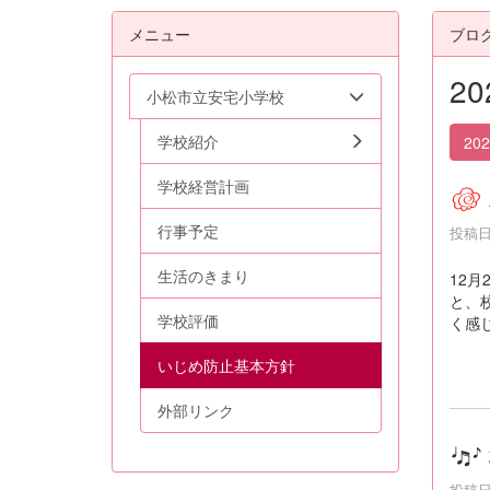
メニュー
ブロ
2
小松市立安宅小学校
学校紹介
20
学校経営計画
行事予定
投稿日時
生活のきまり
12
と、
学校評価
く感
いじめ防止基本方針
外部リンク
投稿日時