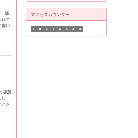
の一部
アクセスカウンター
ほれて
に響い
1
0
6
1
6
6
4
4
と加茂
まし
ととき