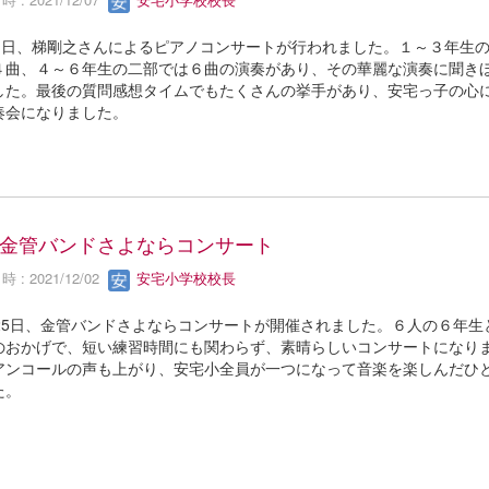
月1日、梯剛之さんによるピアノコンサートが行われました。１～３年生
４曲、４～６年生の二部では６曲の演奏があり、その華麗な演奏に聞き
した。最後の質問感想タイムでもたくさんの挙手があり、安宅っ子の心
奏会になりました。
金管バンドさよならコンサート
 : 2021/12/02
安宅小学校校長
月25日、金管バンドさよならコンサートが開催されました。６人の６年生
のおかげで、短い練習時間にも関わらず、素晴らしいコンサートになり
アンコールの声も上がり、安宅小全員が一つになって音楽を楽しんだひ
た。