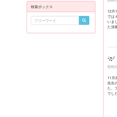
検索ボックス
12
では
いま
た演
投稿日時
11
先生
た。
でし