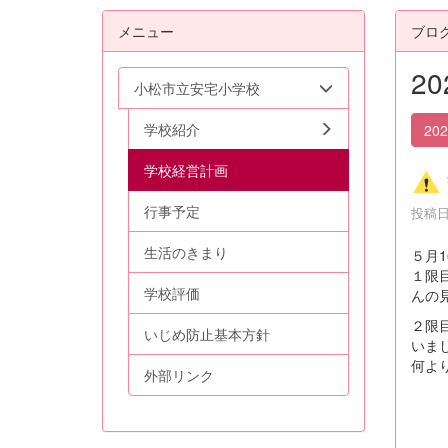
メニュー
ブロ
2
小松市立安宅小学校
学校紹介
20
学校経営計画
行事予定
投稿日時
生活のきまり
５月
１限
学校評価
んの
２限
いじめ防止基本方針
いま
何よ
外部リンク