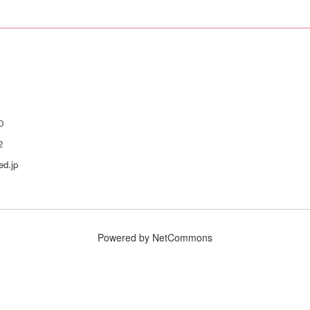
わせ
０
２
d.jp
Powered by NetCommons