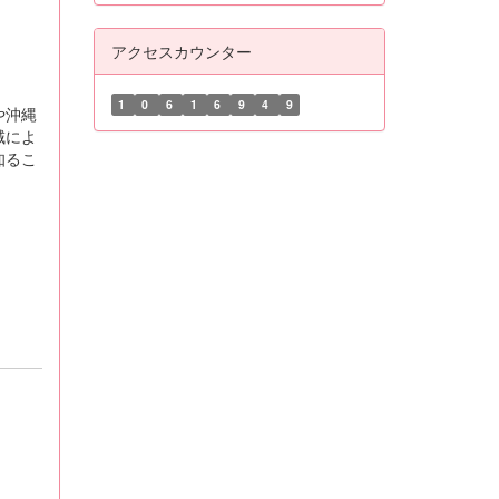
アクセスカウンター
1
0
6
1
6
9
4
9
や沖縄
域によ
知るこ