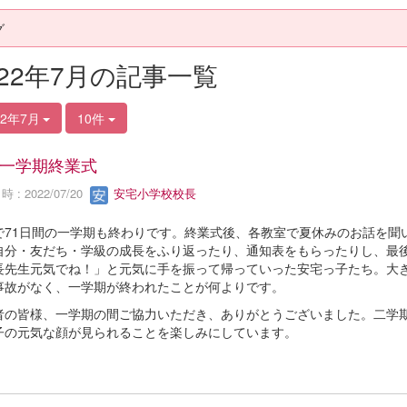
グ
022年7月の記事一覧
22年7月
10件
一学期終業式
 : 2022/07/20
安宅小学校校長
で71日間の一学期も終わりです。終業式後、各教室で夏休みのお話を聞
自分・友だち・学級の成長をふり返ったり、通知表をもらったりし、最
長先生元気でね！」と元気に手を振って帰っていった安宅っ子たち。大
事故がなく、一学期が終われたことが何よりです。
者の皆様、一学期の間ご協力いただき、ありがとうございました。二学
子の元気な顔が見られることを楽しみにしています。