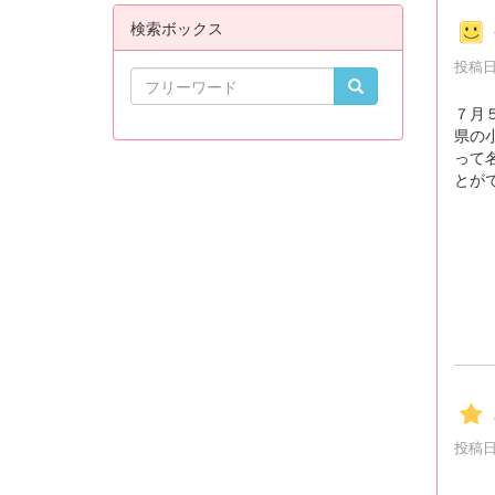
検索ボックス
投稿日時
７月
県の
って
とが
投稿日時