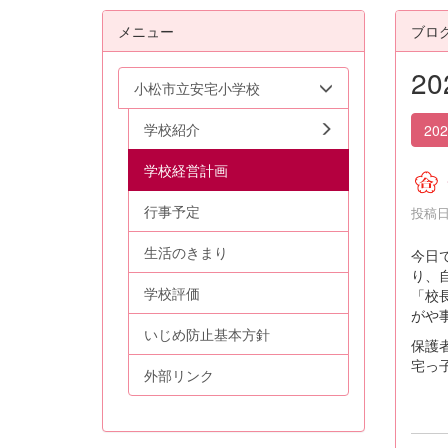
メニュー
ブロ
2
小松市立安宅小学校
学校紹介
20
学校経営計画
行事予定
投稿日時
生活のきまり
今日
り、
学校評価
「校
がや
いじめ防止基本方針
保護
宅っ
外部リンク