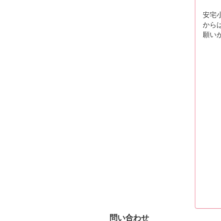
安宅
から
願い
問い合