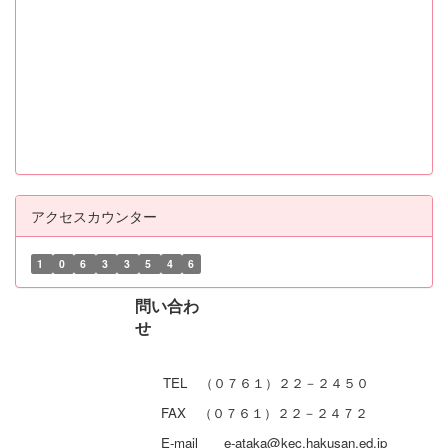
アクセスカウンター
1
0
6
3
3
5
4
6
問い合わ
せ
TEL （０７６１）２２－２４５０
FAX （０７６１）２２－２４７２
E-mail e-ataka@kec.hakusan.ed.jp