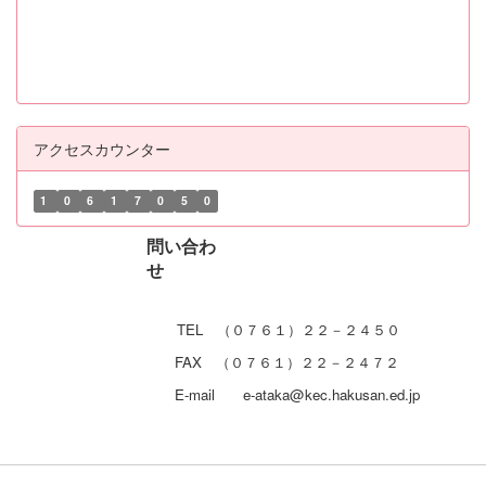
アクセスカウンター
1
0
6
1
7
0
5
0
問い合わ
せ
TEL （０７６１）２２－２４５０
FAX （０７６１）２２－２４７２
E-mail e-ataka@kec.hakusan.ed.jp