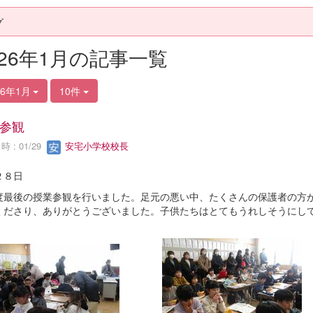
グ
026年1月の記事一覧
26年1月
10件
参観
 : 01/29
安宅小学校校長
２８日
度最後の授業参観を行いました。足元の悪い中、たくさんの保護者の方
くださり、ありがとうございました。子供たちはとてもうれしそうにし
。