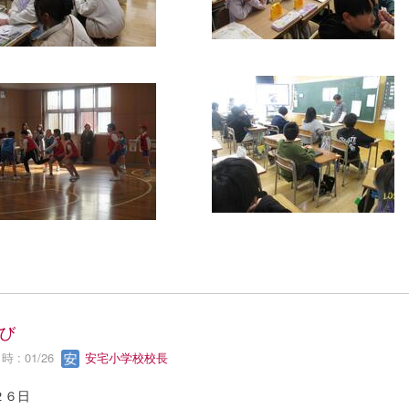
び
 : 01/26
安宅小学校校長
２６日