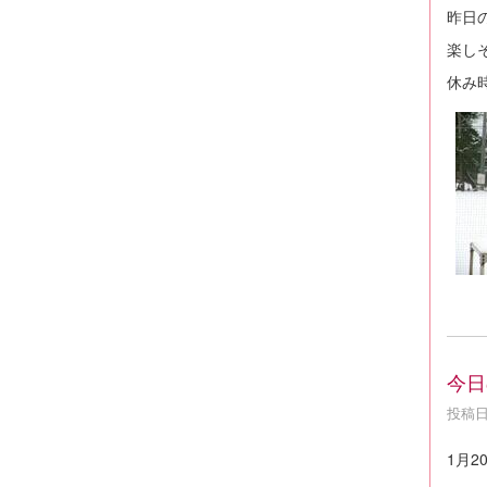
昨日
楽し
休み
今日
投稿日時
1月2