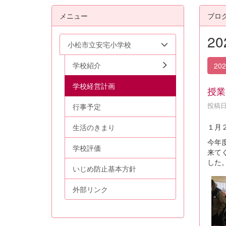
メニュー
ブロ
2
小松市立安宅小学校
学校紹介
20
学校経営計画
授業
投稿日時
行事予定
１月
生活のきまり
今年
学校評価
来て
した
いじめ防止基本方針
外部リンク