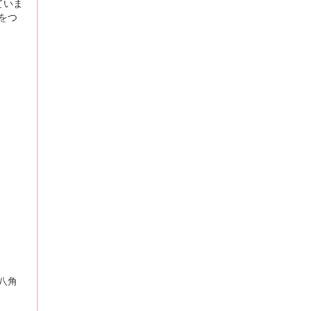
ていま
をつ
八角