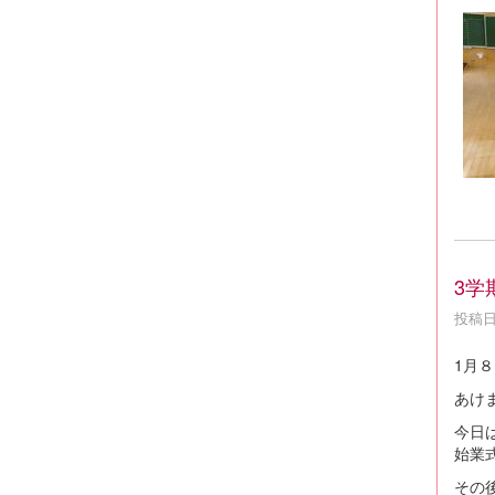
3学
投稿日時
1月８
あけ
今日
始業
その