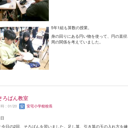
5年1組も算数の授業。
身の回りにある円い物を使って、円の直径
周の関係を考えていました。
そろばん教室
 : 01/20
安宅小学校校長
0日
と今日の2回、そろばんを習いました。足し算、引き算の玉の入れ方を練