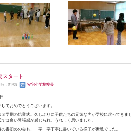
期スタート
 : 01/08
安宅小学校校長
日
ましておめでとうございます。
は３学期の始業式。久しぶりに子供たちの元気な声が学校に戻ってきま
式では良い緊張感が感じられ、うれしく思いました。
後の書初めの会も、一字一字丁寧に書いている様子が素敵でした。