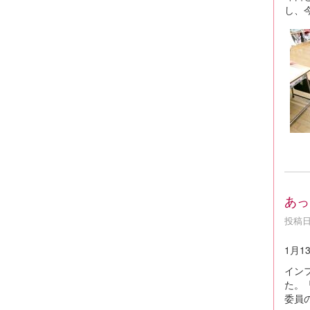
し、
あっ
投稿日時
1月1
イン
た。
委員