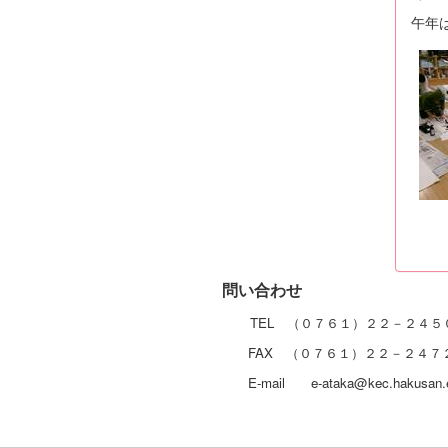
午年
問い合
TEL （０７６１）２２－２４５
FAX （０７６１）２２－２４７
E-mail e-ataka@kec.hakusan.e