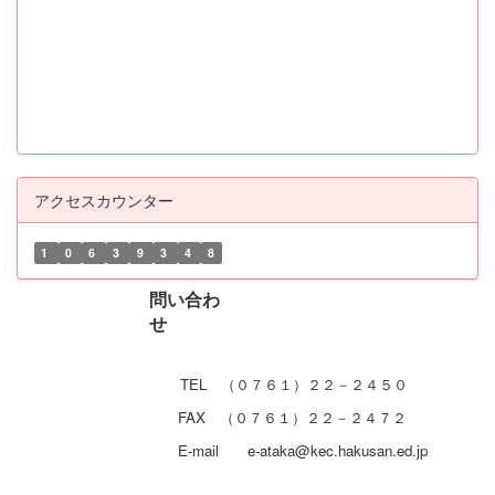
アクセスカウンター
1
0
6
3
9
3
4
8
問い合わ
せ
TEL （０７６１）２２－２４５０
FAX （０７６１）２２－２４７２
E-mail e-ataka@kec.hakusan.ed.jp