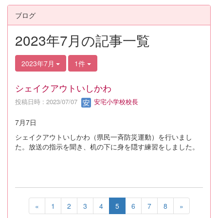
ブログ
2023年7月の記事一覧
2023年7月
1件
シェイクアウトいしかわ
投稿日時 : 2023/07/07
安宅小学校校長
7月7日
シェイクアウトいしかわ（県民一斉防災運動）を行いまし
た。放送の指示を聞き、机の下に身を隠す練習をしました。
«
1
2
3
4
5
6
7
8
»