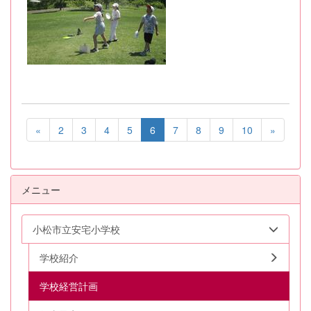
«
2
3
4
5
6
7
8
9
10
»
メニュー
小松市立安宅小学校
学校紹介
学校経営計画