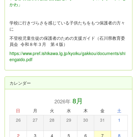
かわ」
学校に行きづらさを感じている子供たちをもつ保護者の方々
に
不登校児童生徒の保護者のための支援ガイド（石川県教育委
員会 令和８年３月 第４版）
https://www.pref.ishikawa.lg.jp/kyoiku/gakkou/documents/shi
engaido.pdf
カレンダー
8月
2026年
日
月
火
水
木
金
土
26
27
28
29
30
31
1
2
3
4
5
6
7
8