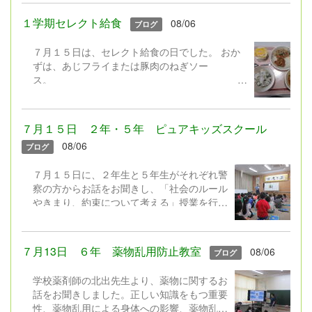
やネットモラルの話をしました。 ２年生に
よる「勇気１００％」の歌の発表もありまし
１学期セレクト給食
08/06
ブログ
た。元気100％の歌声で全校みんなが元気を
もらいました♪ さあ！夏休み。暑い中でし
７月１５日は、セレクト給食の日でした。 おか
たが、みんな嬉しそうに下校していきまし
ずは、あじフライまたは豚肉のねぎソー
た。
ス。
デザートは、フローズンヨーグルトまたはレモン
ゼリー。 暑いと食欲が落ちやすいですが、みん
なの好きなわかめごはんに冷たいデザートなど、
７月１５日 ２年・５年 ピュアキッズスクール
食べやすいメニューを組み合わせたセレクト給食
08/06
ブログ
でした。しっかり食べて、夏を元気に過ごしたい
ですね。 どんな組み合わせでセレクトしたか
７月１５日に、２年生と５年生がそれぞれ警
な？（写真は低学年用の小盛です）
察の方からお話をお聞きし、「社会のルール
やきまり、約束について考える」授業を行い
ました。 ２年生は「お友達の家からゲーム
をとってきてしまった事例」、５年生は「ゲ
ームの課金をめぐる事例」について考えまし
７月13日 ６年 薬物乱用防止教室
08/06
ブログ
た。「良いことか、悪いことか」「どうした
らいいか」「どんな気持ちになるか」それぞ
学校薬剤師の北出先生より、薬物に関するお
れ真剣に考えていました。
話をお聞きしました。正しい知識をもつ重要
性、薬物乱用による身体への影響、薬物乱用