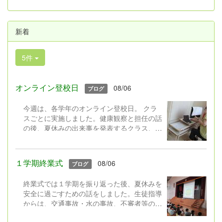
新着
5件
オンライン登校日
08/06
ブログ
今週は、各学年のオンライン登校日。 クラ
スごとに実施しました。健康観察と担任の話
の後、夏休みの出来事を発表するクラス、ク
イズをするクラス、平和についての本の読み
聞かせをするクラス,、学級園の作物の様子
を中継するクラス・・・活動はそれぞれでし
１学期終業式
08/06
ブログ
たが、画面越しに久しぶりに会うクラスの友
達にみんなとっても嬉しそうでした。
終業式では１学期を振り返った後、夏休みを
安全に過ごすための話をしました。生徒指導
児童クラブの子は、朝学校に来て行
からは、交通事故・水の事故、不審者等の事
いました。
件に遭わないよう安全の話、夏休みのきまり