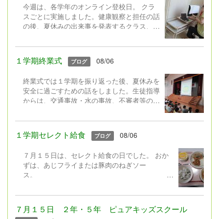
今週は、各学年のオンライン登校日。 クラ
スごとに実施しました。健康観察と担任の話
の後、夏休みの出来事を発表するクラス、ク
イズをするクラス、平和についての本の読み
聞かせをするクラス,、学級園の作物の様子
を中継するクラス・・・活動はそれぞれでし
１学期終業式
08/06
ブログ
たが、画面越しに久しぶりに会うクラスの友
達にみんなとっても嬉しそうでした。
終業式では１学期を振り返った後、夏休みを
安全に過ごすための話をしました。生徒指導
児童クラブの子は、朝学校に来て行
からは、交通事故・水の事故、不審者等の事
いました。
件に遭わないよう安全の話、夏休みのきまり
やネットモラルの話をしました。 ２年生に
よる「勇気１００％」の歌の発表もありまし
１学期セレクト給食
08/06
ブログ
た。元気100％の歌声で全校みんなが元気を
もらいました♪ さあ！夏休み。暑い中でし
７月１５日は、セレクト給食の日でした。 おか
たが、みんな嬉しそうに下校していきまし
ずは、あじフライまたは豚肉のねぎソー
た。
ス。
デザートは、フローズンヨーグルトまたはレモン
ゼリー。 暑いと食欲が落ちやすいですが、みん
なの好きなわかめごはんに冷たいデザートなど、
７月１５日 ２年・５年 ピュアキッズスクール
食べやすいメニューを組み合わせたセレクト給食