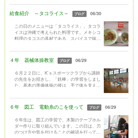
年2組の算数の授業を参観しに行きました。
教室に戻ってからの振り返りでは「こんなと
給食紹介 ～タコライス～
06/30
ブログ
ころが良かった」の感想がたくさん聞かれま
した。良い点、真似したい点をいっぱい見つ
この日のメニューは「タコライス」。タコラ
けてきました。さあ、自分たちの授業をみん
イスは沖縄で考えられた料理です。メキシコ
なでつくっていきましょう。
料理のタコスの具材である、スパイスで味付
けしたひき肉をご飯の上にのせて、トマトや
チーズ、野菜をのせたものです。給食では、
小松産のトマトをたっぷり使い、キャベツや
４年 器械体操教室
06/29
ブログ
キュウリ、チーズもいっぱい！具だくさんの
タコライスでした。夏の元気メニューにぴっ
６月２２日に、K’ｓスポーツクラブから講師
たりですね。 【タコライ
の先生をお招きし、「鉄棒」の学習をしまし
ス、もずくのスープ、牛乳】
た。基本の準備体操の後は、手で体を支え体
（＊写真
幹を鍛える運動、蹴り上げ、身体を丸め足を
は低学年用の小盛です）
頭の向こうにつける運動など・・・「逆上が
り」につながる動きを入れた楽しい準備運動
６年 図工 電動糸のこを使って
06/29
ブログ
も教えてもらいました。専門家の指導とサポ
ートを受け、子どもたちの「できた！」「も
６年生は、図工の学習で、木製のテープホル
う少しでできそう！」とコツを感じた様子が
ダー作りに取り組んでいます。この日は、刃
たくさん見られました。これからも体育の時
のつけ方や気を付けることの確認を行ってか
間や休み時間に、練習できるといいですね。