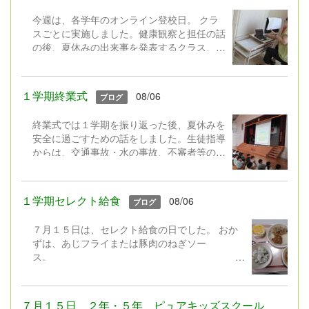
今週は、各学年のオンライン登校日。 クラ
スごとに実施しました。健康観察と担任の話
の後、夏休みの出来事を発表するクラス、ク
イズをするクラス、平和についての本の読み
聞かせをするクラス,、学級園の作物の様子
を中継するクラス・・・活動はそれぞれでし
１学期終業式
08/06
ブログ
たが、画面越しに久しぶりに会うクラスの友
達にみんなとっても嬉しそうでした。
終業式では１学期を振り返った後、夏休みを
安全に過ごすための話をしました。生徒指導
児童クラブの子は、朝学校に来て行
からは、交通事故・水の事故、不審者等の事
いました。
件に遭わないよう安全の話、夏休みのきまり
やネットモラルの話をしました。 ２年生に
よる「勇気１００％」の歌の発表もありまし
１学期セレクト給食
08/06
ブログ
た。元気100％の歌声で全校みんなが元気を
もらいました♪ さあ！夏休み。暑い中でし
７月１５日は、セレクト給食の日でした。 おか
たが、みんな嬉しそうに下校していきまし
ずは、あじフライまたは豚肉のねぎソー
た。
ス。
デザートは、フローズンヨーグルトまたはレモン
ゼリー。 暑いと食欲が落ちやすいですが、みん
なの好きなわかめごはんに冷たいデザートなど、
７月１５日 ２年・５年 ピュアキッズスクール