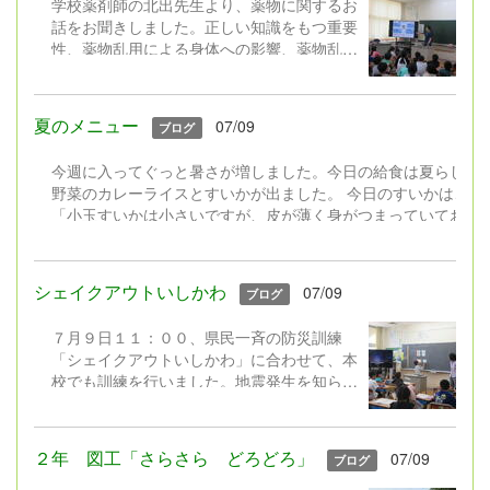
学校薬剤師の北出先生より、薬物に関するお
れ真剣に考えていました。
話をお聞きしました。正しい知識をもつ重要
性、薬物乱用による身体への影響、薬物乱用
はその人だけでなくその人のまわりの人にも
悪影響を与えてしまうこと、薬物乱用の怖さ
について学びました。
夏のメニュー
07/09
ブログ
今週に入ってぐっと暑さが増しました。今日の給食は夏らしい
野菜のカレーライスとすいかが出ました。 今日のすいかは、小
「小玉すいかは小さいですが、皮が薄く身がつまっていておい
玉すいかのいいところは、皮が薄いのでごみがあまりでないと
（← お昼の校内放送で給食委員会の児童が紹介してくれた今
メモです。） みんなが大好きなカレーライスの後に、水分と
シェイクアウトいしかわ
07/09
ブログ
でおいしくいただきました。 【夏野菜のカレーライス
え、すいか、牛
７月９日１１：００、県民一斉の防災訓練
乳
「シェイクアウトいしかわ」に合わせて、本
（＊写真は低学年用の小盛で
校でも訓練を行いました。地震発生を知らせ
る放送、地震の揺れの音とともに、子どもた
ちは各ラスで「しゃがむ」「かくれる」「じ
っとする」の３つの基本行動を素早くとるこ
２年 図工「さらさら どろどろ」
07/09
ブログ
とができました。 【算数の授業中で