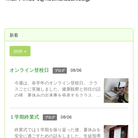
新着
20件
オンライン登校日
08/06
ブログ
今週は、各学年のオンライン登校日。 クラ
スごとに実施しました。健康観察と担任の話
の後、夏休みの出来事を発表するクラス、ク
イズをするクラス、平和についての本の読み
聞かせをするクラス,、学級園の作物の様子
を中継するクラス・・・活動はそれぞれでし
１学期終業式
08/06
ブログ
たが、画面越しに久しぶりに会うクラスの友
達にみんなとっても嬉しそうでした。
終業式では１学期を振り返った後、夏休みを
安全に過ごすための話をしました。生徒指導