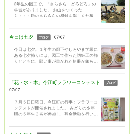
あった３年２組でも、素早く机の下に 「し
2年生の図工で、「さらさら どろどろ」の
ゃがむ」「かくれる」（机の脚を抑えて）
学習がありました。 お山をつくった
「じっとする」】
り・・・砂のさらさらの感触を楽しんだ後、
水を流して今度は水を含んだ砂、泥の感触。
子ども達はグループで協力して、深い穴を掘
ったり、溝を掘り水を流して遊んだり、池を
今日は七夕
07/07
ブログ
作ったり、池の底の泥をすくったり・・・、
体全体で思いっきり砂や泥と触れ合って、い
今日は七夕。１年生の廊下やしろやま学級に
きいきと活動をしていました。
ある七夕飾りには、図工で作った切細工の飾
りとともに、願い事が書かれた短冊が飾られ
ています。 みんなの願い事がかなうとい
いですね。 ☆今日の給食は七夕献立☆
【七夕寿司、天の川うどん、七夕もち】
「花・水・木」今江町フラワーコンテスト
ブログ
「健康でいられますように」の願いが込めら
07/07
れています。おいしくいただきました。（う
どんのお椀の中にもかわいいお星さまが★）
７月５日日曜日、今江町の行事：フラワーコ
ンテストが開催されました。 みどりの少年
団の５年生３名が参加し、募金活動を行いま
した。 旧いまえこども園沿いのフラワーロ
ードの花壇への寄せ植えの「フラワーコンテ
スト」には、本校育友会も参加しています。