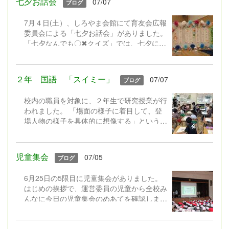
七夕お話会
07/07
ブログ
この日に向け、暑い中毎日水やり等のお世話
をしてくださった育友会役員の皆様ありがと
7月４日(土）、しろやま会館にて育友会広報
うございました。デザイン賞をいただき、育
委員会による「七夕お話会」がありました。
友会会長さんが表彰式で受け取ってください
「七夕なんでも〇✖クイズ」では、七夕にち
ました。 お花関連のワークショップや、
なんだ問題や今江小学校にまつわる「なんで
おいしいお店、消防音楽隊のミニコンサート
もクイズ」にチャレンジ！ 今江小学校の先
やほくりくアイドル部のステージライブ、前
生が映像で登場したり、かつて「しろやま」
川乗船体験など楽しい催しもいっぱいでし
２年 国語 「スイミー」
07/07
ブログ
に斜面を下りおりられるほど長い滑り台があ
た。
った！？など、楽しい問題、へぇ～！の問題
校内の職員を対象に、２年生で研究授業が行
もあったり・・・みんなわいわい楽しみなが
われました。 「場面の様子に着目して、登
らクイズに答えていました。 図書ボランテ
場人物の様子を具体的に想像する」というね
ィア「お話ポッケさん」による読み聞かせで
らいに向け、２年生では自分が素敵だなと思
は、お話の世界に引き込まれ味わっていまし
う主人公の行動を「キラキラ行動」と名付け
た。子ども達にとってとても楽しい土曜のひ
て、スイミーのお話を読んでいきました。子
と時となりました。 お世話いただいた広報
児童集会
07/05
ブログ
どもたちは見つけたキラキラ行動から、スイ
委員会の皆様、素敵な読み聞かせを披露いた
ミーの気持ちを想像していました。 教科書
だいたお話ポッケの皆様、ありがとうござい
6月25日の5限目に児童集会がありました。
のお話でスイミーのキラキラ行動を見つけた
ました。
はじめの挨拶で、運営委員の児童から全校み
後は、同じ作者の「レオ＝レオニさん」の本
んなに今日の児童集会のめあてを確認しまし
から、自分のお気に入りの一冊を選び、その
た。 今回のテーマは「笑顔」。運動会で
お話の中からもそれぞれの主人公の「キラキ
は、赤組と白組が笑顔で運動会を成功させま
ラ行動」を見つけて読んでいました。 【自