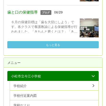
ら、各自電動糸のこで切りました。板を抑え
ながら曲線もゆっくりと進めて、慎重に切っ
ていました。
歯と口の保健指導
06/29
ブログ
６月の保健目標は「歯を大切にしよう」で
す。各クラスで養護教諭による保健指導が行
われました。「きちんと磨くとは？」「きち
んと磨くそのために」・・・と実技を入れな
がら、みんな真剣に取り組んでいました。日
もっと見る
常的に続けていけるといいですね。歯みがき
カレンダーへの取組、ご協力ありがとうござ
います。 １年生の教室では、「第
一大臼歯」の磨き方を特に意識してがんばっ
メニュー
ていました。
小松市立今江小学校
学校紹介
学校付近案内図
学校だより