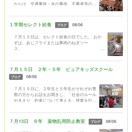
児童クラブの子は、朝学校に来て行
からは、交通事故・水の事故、不審者等の事
いました。
件に遭わないよう安全の話、夏休みのきまり
やネットモラルの話をしました。 ２年生に
よる「勇気１００％」の歌の発表もありまし
１学期セレクト給食
08/06
ブログ
た。元気100％の歌声で全校みんなが元気を
もらいました♪ さあ！夏休み。暑い中でし
７月１５日は、セレクト給食の日でした。 おか
たが、みんな嬉しそうに下校していきまし
ずは、あじフライまたは豚肉のねぎソー
た。
ス。
デザートは、フローズンヨーグルトまたはレモン
ゼリー。 暑いと食欲が落ちやすいですが、みん
なの好きなわかめごはんに冷たいデザートなど、
７月１５日 ２年・５年 ピュアキッズスクール
食べやすいメニューを組み合わせたセレクト給食
08/06
ブログ
でした。しっかり食べて、夏を元気に過ごしたい
ですね。 どんな組み合わせでセレクトしたか
７月１５日に、２年生と５年生がそれぞれ警
な？（写真は低学年用の小盛です）
察の方からお話をお聞きし、「社会のルール
やきまり、約束について考える」授業を行い
ました。 ２年生は「お友達の家からゲーム
をとってきてしまった事例」、５年生は「ゲ
ームの課金をめぐる事例」について考えまし
７月13日 ６年 薬物乱用防止教室
08/06
ブログ
た。「良いことか、悪いことか」「どうした
らいいか」「どんな気持ちになるか」それぞ