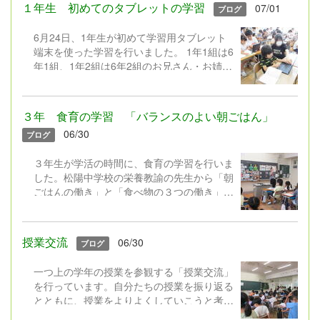
した。次は「さらなるレベルアップのため
分の選んだレオ＝レオニさんの本からもキラ
１年生 初めてのタブレットの学習
07/01
ブログ
に、一組二組の学年や男女関係なく笑顔で取
キラ行動を見つけています】
り組みましょう。1〜６年生が楽しく過ごせ
【それぞれ自分の選んだ本に合わせ、キラキ
6月24日、1年生が初めて学習用タブレット
るような幸せな集会にしましょう」とよびか
ラ行動とその時の主人公の心のつぶやきを書
端末を使った学習を行いました。 1年1組は6
けがありました。 交流遊びは初めて挑戦す
いています 】 【自分の
年1組、1年2組は6年2組のお兄さん・お姉さ
る「木の中のリス」ゲーム。声をかけ合っ
見つけた主人公のキラキラ行動とその気持ち
んとペアになって行いました。電源を入れ
て、違う学年、いろいろな子とグループを作
について、絵本やワークシートを見せ合いな
る、切る、パスワードを入れてログインする
り楽しんでいました。 5年生による今月の歌
がら友達と交流★】
ことなど、緊張した表情で取り組んでいまし
「ビリーブ」の発表もあり、ステキな歌声に
３年 食育の学習 「バランスのよい朝ごはん」
た。横についてくれた6年生から優しく教え
みんなじいーんと聴き入っていました。その
06/30
ブログ
てもらって、「できた！」と1年生も嬉しそ
後、歌詞のイメージを味わいながら全校で歌
うでした。これから1年生もあさがおの観察
い、心温まる締めくくりとなりました。 最
３年生が学活の時間に、食育の学習を行いま
での写真撮影など、すこしずつ学習に使って
後のふりかえりでも、学年を問わずたくさん
した。松陽中学校の栄養教諭の先生から「朝
いきます。
の子ども達の手があがっていました。
ごはんの働き」と「食べ物の３つの働き」に
ついてお話を聞きました。その後、子ども達
は自分の朝ごはんについて振り返り、「さら
にバランスよいものにするために、今日の朝
授業交流
06/30
ブログ
ごはんに一品付け加えるとしたら何がよい
か？」と考えていました。
一つ上の学年の授業を参観する「授業交流」
を行っています。自分たちの授業を振り返る
とともに、授業をよりよくしていこうと考え
る取組です。 この日は3年2組の子ども達が4