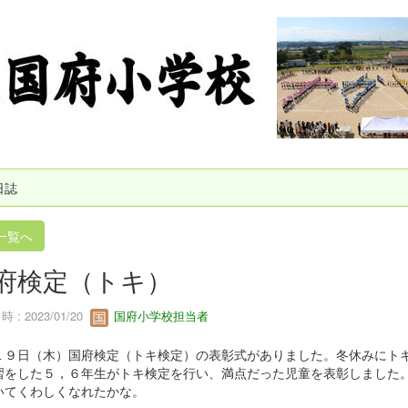
日誌
一覧へ
府検定（トキ）
 : 2023/01/20
国府小学校担当者
１９日（木）国府検定（トキ検定）の表彰式がありました。冬休みにト
習をした５，６年生がトキ検定を行い、満点だった児童を表彰しました
いてくわしくなれたかな。