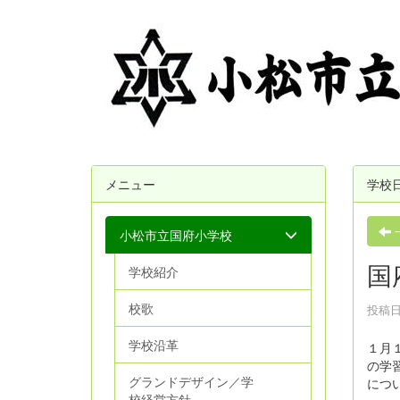
メニュー
学校
小松市立国府小学校
国
学校紹介
校歌
投稿日時
学校沿革
１月
の学
グランドデザイン／学
につ
校経営方針