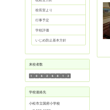
校長室より
行事予定
学校評価
いじめ防止基本方針
来校者数
1
0
6
2
6
8
1
2
学校連絡先
小松市立国府小学校