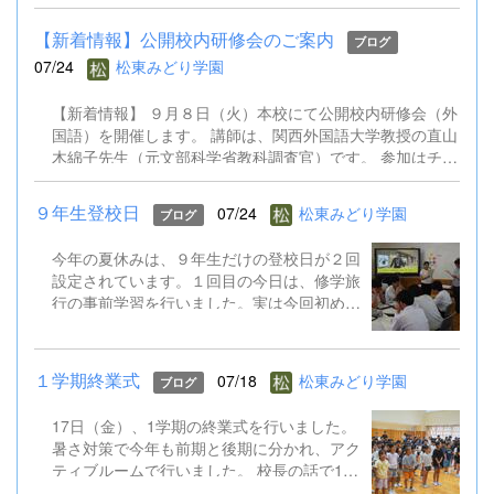
はオンライン役員会も実施し、２学期の全校
遊びについて意見交換しました。先生方も校
【新着情報】公開校内研修会のご案内
ブログ
内研修会を行ったり、教育委員会の研修会に
07/24
松東みどり学園
出かけたりしています。 あと半分の夏休み
で、２学期の準備をさらに進めていきます。
【新着情報】 ９月８日（火）本校にて公開校内研修会（外
国語）を開催します。 講師は、関西外国語大学教授の直山
木綿子先生（元文部科学省教科調査官）です。 参加はチラ
シのQRコードからお申込みください。 9.8公開校内研修会
（外国語）案内チラシ.pdf
９年生登校日
07/24
松東みどり学園
ブログ
今年の夏休みは、９年生だけの登校日が２回
設定されています。１回目の今日は、修学旅
行の事前学習を行いました。実は今回初めて
TOKYO GLOBAL GATEWAY（通称TGG）に
行くことになっています。そこでは、英語を
ふんだんに使って海外体験を積むものです。
１学期終業式
07/18
松東みどり学園
ブログ
今日はALTとともに、そのプチ体験を味わい
ました。 修学旅行は９月１５～１７日。帰
17日（金）、1学期の終業式を行いました。
ってきたら英語がペラペラになっていると思
暑さ対策で今年も前期と後期に分かれ、アク
います!
ティブルームで行いました。 校長の話で1学
期のがんばりをプレゼンで振り返り、生徒指