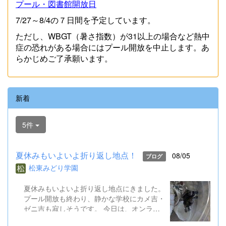
プール・図書館開放日
7/27～8/4の７日間を予定しています。
ただし、WBGT（暑さ指数）が31以上の場合など熱中
症の恐れがある場合にはプール開放を中止します。あ
らかじめご了承願います。
新着
5件
夏休みもいよいよ折り返し地点！
08/05
ブログ
松東みどり学園
夏休みもいよいよ折り返し地点にきました。
プール開放も終わり、静かな学校にカメ吉・
ゼニ吉も寂しそうです。 今日は、オンライ
ン健康観察を行いました。また、児童生徒会