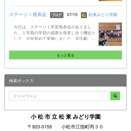
導の話では校下で起こった先日の水難事故も
引き合いに、自分の命を守る行動やSNSでの
ステージⅠ発表会
07/15
松東みどり学園
ブログ
トラブル防止など確認しました。 そして、
ALTのジェニカ先生が帰国するのに伴い、後
今日は、ステージ１学習発表会がありまし
期課程からはメッセージの贈呈もありまし
た。１学期の学習の成果を発表し合う機会と
た。 夏休み明け、また元気に会えることを
して、今年初めて実施しました。音読劇、合
楽しみにしています。 保護者や地域の皆様
奏、合唱はどれもクラスごとに工夫があっ
にも感謝です。ありがとうございました。
て、練習の成果も出ていました。
もっと見る
検索ボックス
小 松 市 立 松 東 みどり学園
〒923-0155 小松市江指町丙３０