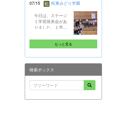
07/15
松東みどり学園
で1学期のがんばり
ALTとともに、その
をプレゼンで振り
プチ体験を味わい
今日は、ステージ
返り、生徒指導の
ました。 修学旅行
１学習発表会があ
話では校下で起こ
は９月１５～１７
りました。１学期
った先日の水難事
日。帰ってきたら
の学習の成果を発
故も引き合いに、
英語がペラペラに
表し合う機会とし
自分の命を守る行
なっていると思い
もっと見る
て、今年初めて実
動やSNSでのトラ
ます!
施しました。音読
ブル防止など確認
劇、合奏、合唱は
しました。 そし
どれもクラスごと
て、ALTのジェニカ
に工夫があって、
先生が帰国するの
検索ボックス
練習の成果も出て
に伴い、後期課程
いました。
からはメッセージ
の贈呈もありまし
た。 夏休み明け、
また元気に会える
ことを楽しみにし
ています。 保護者
や地域の皆様にも
感謝です。ありが
とうございまし