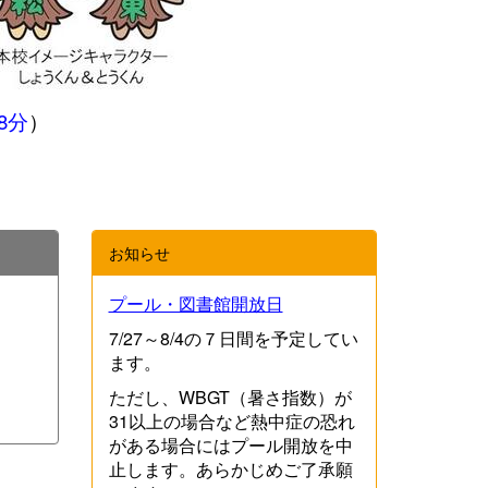
8分
）
お知らせ
プール・図書館開放日
7/27～8/4の７日間を予定してい
ます。
ただし、WBGT（暑さ指数）が
31以上の場合など熱中症の恐れ
がある場合にはプール開放を中
止します。あらかじめご了承願