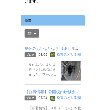
います。
新着
5件
夏休みもいよいよ折り返し地点！
08/05
松東みどり学園
ブログ
夏休みもいよいよ
折り返し地点にき
ました。プール開
放も終わり、静か
な学校にカメ吉・
ゼニ吉も寂しそう
【新着情報】公開校内研修会のご案内
です。 今日は、オ
07/24
松東みどり学園
ブログ
ンライン健康観察
を行いました。ま
【新着情報】 ９月８日（火）本校
た、児童生徒会は