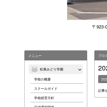
〒923-
メニュー
ブロ
2
松東みどり学園
学校の概要
20
スクールガイド
記事
学校経営方針