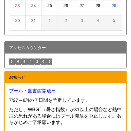
23
24
25
26
27
28
29
30
31
1
2
3
4
5
アクセスカウンター
5
0
5
4
2
0
8
お知らせ
プール・図書館開放日
7/27～8/4の７日間を予定しています。
ただし、WBGT（暑さ指数）が31以上の場合など熱中
症の恐れがある場合にはプール開放を中止します。あ
らかじめご了承願います。