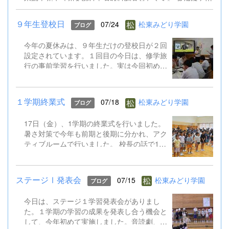
シのQRコードからお申込みください。 9.8公開校内研修会
（外国語）案内チラシ.pdf
９年生登校日
07/24
松東みどり学園
ブログ
今年の夏休みは、９年生だけの登校日が２回
設定されています。１回目の今日は、修学旅
行の事前学習を行いました。実は今回初めて
TOKYO GLOBAL GATEWAY（通称TGG）に
行くことになっています。そこでは、英語を
ふんだんに使って海外体験を積むものです。
１学期終業式
07/18
松東みどり学園
ブログ
今日はALTとともに、そのプチ体験を味わい
ました。 修学旅行は９月１５～１７日。帰
17日（金）、1学期の終業式を行いました。
ってきたら英語がペラペラになっていると思
暑さ対策で今年も前期と後期に分かれ、アク
います!
ティブルームで行いました。 校長の話で1学
期のがんばりをプレゼンで振り返り、生徒指
導の話では校下で起こった先日の水難事故も
引き合いに、自分の命を守る行動やSNSでの
ステージⅠ発表会
07/15
松東みどり学園
ブログ
トラブル防止など確認しました。 そして、
ALTのジェニカ先生が帰国するのに伴い、後
今日は、ステージ１学習発表会がありまし
期課程からはメッセージの贈呈もありまし
た。１学期の学習の成果を発表し合う機会と
た。 夏休み明け、また元気に会えることを
して、今年初めて実施しました。音読劇、合
楽しみにしています。 保護者や地域の皆様