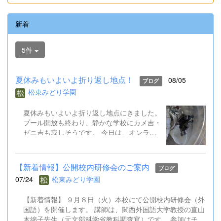
新着
5件
夏休みもいよいよ折り返し地点！
08/05
ブログ
松東みどり学園
夏休みもいよいよ折り返し地点にきました。
プール開放も終わり、静かな学校にカメ吉・
ゼニ吉も寂しそうです。 今日は、オンライ
ン健康観察を行いました。また、児童生徒会
はオンライン役員会も実施し、２学期の全校
遊びについて意見交換しました。先生方も校
【新着情報】公開校内研修会のご案内
ブログ
内研修会を行ったり、教育委員会の研修会に
07/24
松東みどり学園
出かけたりしています。 あと半分の夏休み
で、２学期の準備をさらに進めていきます。
【新着情報】 ９月８日（火）本校にて公開校内研修会（外
国語）を開催します。 講師は、関西外国語大学教授の直山
木綿子先生（元文部科学省教科調査官）です。 参加はチラ