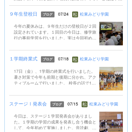
シのQRコードからお申込みください。 9.8公開校内研修会
（外国語）案内チラシ.pdf
９年生登校日
07/24
松東みどり学園
ブログ
今年の夏休みは、９年生だけの登校日が２回
設定されています。１回目の今日は、修学旅
行の事前学習を行いました。実は今回初めて
TOKYO GLOBAL GATEWAY（通称TGG）に
行くことになっています。そこでは、英語を
ふんだんに使って海外体験を積むものです。
１学期終業式
07/18
松東みどり学園
ブログ
今日はALTとともに、そのプチ体験を味わい
ました。 修学旅行は９月１５～１７日。帰
17日（金）、1学期の終業式を行いました。
ってきたら英語がペラペラになっていると思
暑さ対策で今年も前期と後期に分かれ、アク
います!
ティブルームで行いました。 校長の話で1学
期のがんばりをプレゼンで振り返り、生徒指
導の話では校下で起こった先日の水難事故も
引き合いに、自分の命を守る行動やSNSでの
ステージⅠ発表会
07/15
松東みどり学園
ブログ
トラブル防止など確認しました。 そして、
ALTのジェニカ先生が帰国するのに伴い、後
今日は、ステージ１学習発表会がありまし
期課程からはメッセージの贈呈もありまし
た。１学期の学習の成果を発表し合う機会と
た。 夏休み明け、また元気に会えることを
して、今年初めて実施しました。音読劇、合
楽しみにしています。 保護者や地域の皆様