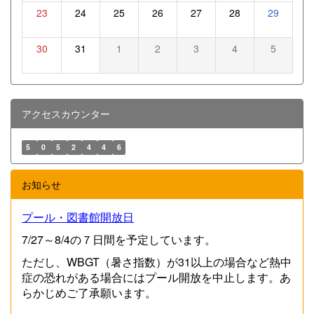
23
24
25
26
27
28
29
30
31
1
2
3
4
5
アクセスカウンター
5
0
5
2
4
4
6
お知らせ
プール・図書館開放日
7/27～8/4の７日間を予定しています。
ただし、WBGT（暑さ指数）が31以上の場合など熱中
症の恐れがある場合にはプール開放を中止します。あ
らかじめご了承願います。