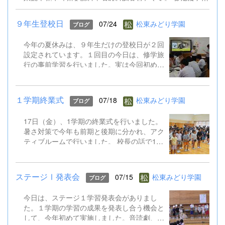
シのQRコードからお申込みください。 9.8公開校内研修会
（外国語）案内チラシ.pdf
９年生登校日
07/24
松東みどり学園
ブログ
今年の夏休みは、９年生だけの登校日が２回
設定されています。１回目の今日は、修学旅
行の事前学習を行いました。実は今回初めて
TOKYO GLOBAL GATEWAY（通称TGG）に
行くことになっています。そこでは、英語を
ふんだんに使って海外体験を積むものです。
１学期終業式
07/18
松東みどり学園
ブログ
今日はALTとともに、そのプチ体験を味わい
ました。 修学旅行は９月１５～１７日。帰
17日（金）、1学期の終業式を行いました。
ってきたら英語がペラペラになっていると思
暑さ対策で今年も前期と後期に分かれ、アク
います!
ティブルームで行いました。 校長の話で1学
期のがんばりをプレゼンで振り返り、生徒指
導の話では校下で起こった先日の水難事故も
引き合いに、自分の命を守る行動やSNSでの
ステージⅠ発表会
07/15
松東みどり学園
ブログ
トラブル防止など確認しました。 そして、
ALTのジェニカ先生が帰国するのに伴い、後
今日は、ステージ１学習発表会がありまし
期課程からはメッセージの贈呈もありまし
た。１学期の学習の成果を発表し合う機会と
た。 夏休み明け、また元気に会えることを
して、今年初めて実施しました。音読劇、合
楽しみにしています。 保護者や地域の皆様