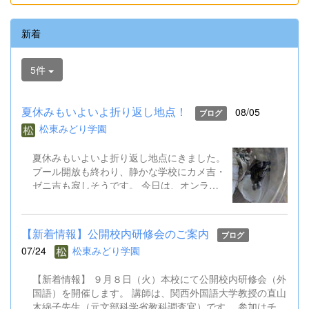
新着
5件
夏休みもいよいよ折り返し地点！
08/05
ブログ
松東みどり学園
夏休みもいよいよ折り返し地点にきました。
プール開放も終わり、静かな学校にカメ吉・
ゼニ吉も寂しそうです。 今日は、オンライ
ン健康観察を行いました。また、児童生徒会
はオンライン役員会も実施し、２学期の全校
遊びについて意見交換しました。先生方も校
【新着情報】公開校内研修会のご案内
ブログ
内研修会を行ったり、教育委員会の研修会に
07/24
松東みどり学園
出かけたりしています。 あと半分の夏休み
で、２学期の準備をさらに進めていきます。
【新着情報】 ９月８日（火）本校にて公開校内研修会（外
国語）を開催します。 講師は、関西外国語大学教授の直山
木綿子先生（元文部科学省教科調査官）です。 参加はチラ