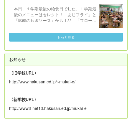
願いからです。 本日、５・６年生と平和学
本日、１学期最後の給食日でした。１学期最
習を行いました。米倉斉加年 作の絵本「お
後のメニューはセレクト！「あじフライ」と
となになれなかった弟たちに...」を題材に、
「豚肉のねぎソース」から１品、「フローズ
挿絵を映し出しながら、５・６年担任と教務
ンヨーグルト」と「レモンゼリー」から１
主任が主人公「ぼく」になって語るという形
品、事前に選んだものを食べます。セレクト
で読み聞かせました（校長はピアノBGMと
もっと見る
する以外の共通のメニューは、「わかめご
歌...）。 子どもたちはぐっと集中しな
飯」「もやし炒め」「すまし汁」です。
がら話を聞き、平和を守るために自分が・自
１年生も１学期最後の給食・初めてのセ
分たちができることについて考えられたと思
レクト給食に大満足の様子でした。２学期の
います。 「おとなになれなかった弟たち
お知らせ
給食開始日は、９月１日（火）です。
に...」は中学１年生の国語の教科書にも掲載
されているとのことですので機会があれば読
〈旧学校URL〉
んでみていただければ幸いです。 他の学
http://www.hakusan.ed.jp/~mukai-e/
年・学級でも、平和について考える取組を夏
休みに入る前に行います。また、お家でも話
題にしていただけたらと思います。
〈新学校URL〉
http://www3-net13.hakusan.ed.jp/mukai-e