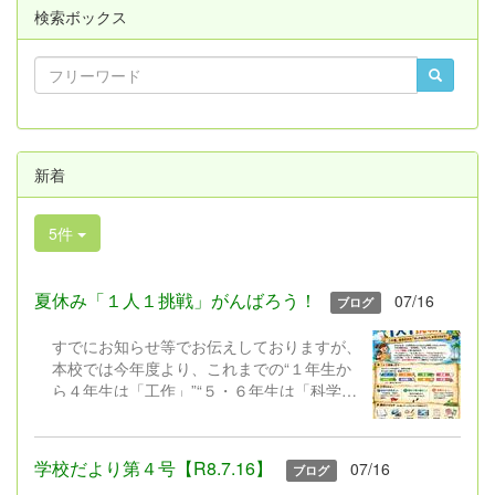
検索ボックス
新着
5件
夏休み「１人１挑戦」がんばろう！
07/16
ブログ
すでにお知らせ等でお伝えしておりますが、
本校では今年度より、これまでの“１年生か
ら４年生は「工作」”“５・６年生は「科学研
究」”と限定しておこなってきた夏休みの課
題を見直し、新たに「1人1挑戦」を実施い
たします。近年、子どもたちの興味や関心は
学校だより第４号【R8.7.16】
07/16
ブログ
ますます多様化しています。また、これから