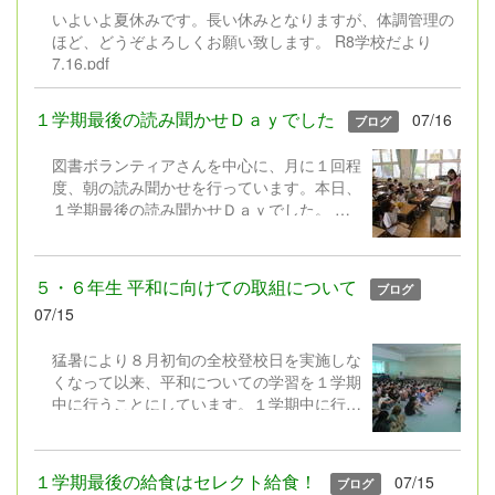
の社会では、自分で課題を見付け、考え、行
いよいよ夏休みです。長い休みとなりますが、体調管理の
動しながら学び続ける力が求められていま
ほど、どうぞよろしくお願い致します。 R8学校だより
す。 そこで本校では、工作や理科の研究に
7.16.pdf
限定するのではなく、子どもたち一人一人が
「やってみたい」「もっと知りたい」「でき
るようになりたい」と思うことに挑戦する機
１学期最後の読み聞かせＤａｙでした
07/16
ブログ
会として、「1人1挑戦」を設定しました。
もちろん、これまでの「工作」や「自由研
図書ボランティアさんを中心に、月に１回程
究」も大歓迎です。「子どもたちの興味・関
度、朝の読み聞かせを行っています。本日、
心に合わせて、取組内容の幅を広げ、長い休
１学期最後の読み聞かせＤａｙでした。
みにしかできない挑戦とした」というように
図書ボランティアさんは、選りすぐりの本や
ご理解いただけますと幸いです。 ８月２８
紙芝居を工夫を凝らして読み聞かせしてくだ
日（金）と３１日（月）の午後（13:30～
さいます。子どもたちは、もうくぎ付け！
５・６年生 平和に向けての取組について
ブログ
16:30）には、取り組んだ「１人１挑戦」を
そして、図書委員会の児童や学校職員
07/15
紹介する作品展を実施します。保護者の皆
も、図書ボランティアさんと一緒に読み聞か
様、お時間の許す方は是非ご覧ください。
せに取り組んでいます。 ２学期の読み聞か
猛暑により８月初旬の全校登校日を実施しな
せＤａｙは、９月２４日（木）からスター
くなって以来、平和についての学習を１学期
ト。またステキな本やお話と出会えますよう
中に行うことにしています。１学期中に行う
に。
ことで、夏休み中にテレビ等で放送される
「戦争」や「平和」に関する番組を、それぞ
れの児童が思いを持ちながら視聴し、平和に
１学期最後の給食はセレクト給食！
07/15
ブログ
ついて考えを深められるようになればという