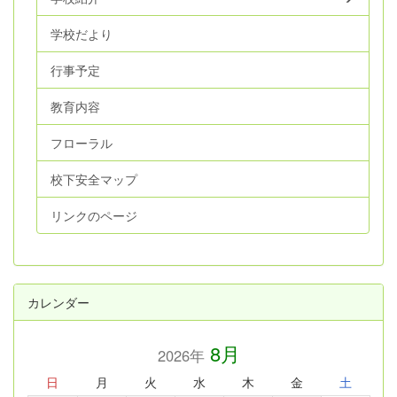
学校だより
行事予定
教育内容
フローラル
校下安全マップ
リンクのページ
カレンダー
8月
2026年
日
月
火
水
木
金
土