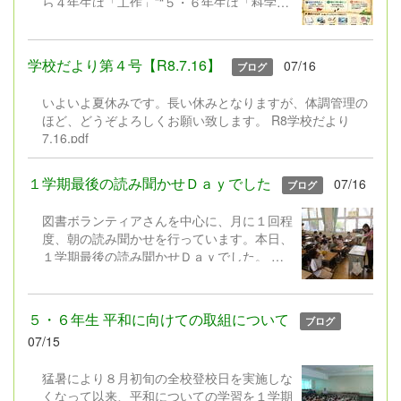
ら４年生は「工作」”“５・６年生は「科学研
究」”と限定しておこなってきた夏休みの課
題を見直し、新たに「1人1挑戦」を実施い
たします。近年、子どもたちの興味や関心は
学校だより第４号【R8.7.16】
07/16
ブログ
ますます多様化しています。また、これから
の社会では、自分で課題を見付け、考え、行
いよいよ夏休みです。長い休みとなりますが、体調管理の
動しながら学び続ける力が求められていま
ほど、どうぞよろしくお願い致します。 R8学校だより
す。 そこで本校では、工作や理科の研究に
7.16.pdf
限定するのではなく、子どもたち一人一人が
「やってみたい」「もっと知りたい」「でき
るようになりたい」と思うことに挑戦する機
１学期最後の読み聞かせＤａｙでした
07/16
ブログ
会として、「1人1挑戦」を設定しました。
もちろん、これまでの「工作」や「自由研
図書ボランティアさんを中心に、月に１回程
究」も大歓迎です。「子どもたちの興味・関
度、朝の読み聞かせを行っています。本日、
心に合わせて、取組内容の幅を広げ、長い休
１学期最後の読み聞かせＤａｙでした。
みにしかできない挑戦とした」というように
図書ボランティアさんは、選りすぐりの本や
ご理解いただけますと幸いです。 ８月２８
紙芝居を工夫を凝らして読み聞かせしてくだ
日（金）と３１日（月）の午後（13:30～
さいます。子どもたちは、もうくぎ付け！
５・６年生 平和に向けての取組について
ブログ
16:30）には、取り組んだ「１人１挑戦」を
そして、図書委員会の児童や学校職員
07/15
紹介する作品展を実施します。保護者の皆
も、図書ボランティアさんと一緒に読み聞か
様、お時間の許す方は是非ご覧ください。
せに取り組んでいます。 ２学期の読み聞か
猛暑により８月初旬の全校登校日を実施しな
せＤａｙは、９月２４日（木）からスター
くなって以来、平和についての学習を１学期
ト。またステキな本やお話と出会えますよう