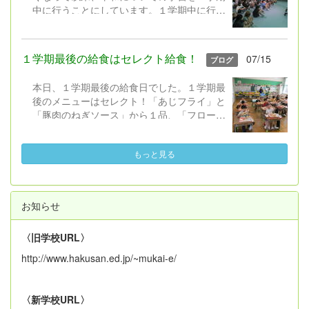
中に行うことにしています。１学期中に行う
に。
ことで、夏休み中にテレビ等で放送される
「戦争」や「平和」に関する番組を、それぞ
れの児童が思いを持ちながら視聴し、平和に
１学期最後の給食はセレクト給食！
07/15
ブログ
ついて考えを深められるようになればという
願いからです。 本日、５・６年生と平和学
本日、１学期最後の給食日でした。１学期最
習を行いました。米倉斉加年 作の絵本「お
後のメニューはセレクト！「あじフライ」と
となになれなかった弟たちに...」を題材に、
「豚肉のねぎソース」から１品、「フローズ
挿絵を映し出しながら、５・６年担任と教務
ンヨーグルト」と「レモンゼリー」から１
主任が主人公「ぼく」になって語るという形
品、事前に選んだものを食べます。セレクト
で読み聞かせました（校長はピアノBGMと
もっと見る
する以外の共通のメニューは、「わかめご
歌...）。 子どもたちはぐっと集中しな
飯」「もやし炒め」「すまし汁」です。
がら話を聞き、平和を守るために自分が・自
１年生も１学期最後の給食・初めてのセ
分たちができることについて考えられたと思
レクト給食に大満足の様子でした。２学期の
います。 「おとなになれなかった弟たち
お知らせ
給食開始日は、９月１日（火）です。
に...」は中学１年生の国語の教科書にも掲載
されているとのことですので機会があれば読
〈旧学校URL〉
んでみていただければ幸いです。 他の学
http://www.hakusan.ed.jp/~mukai-e/
年・学級でも、平和について考える取組を夏
休みに入る前に行います。また、お家でも話
題にしていただけたらと思います。
〈新学校URL〉