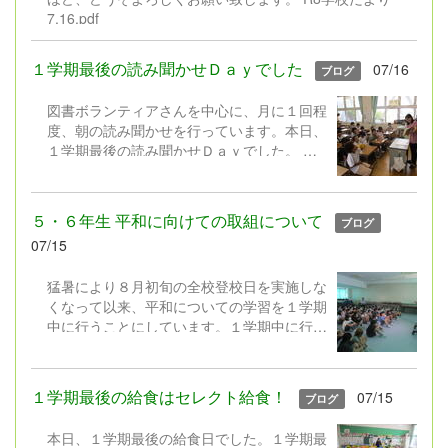
す。 そこで本校では、工作や理科の研究に
7.16.pdf
限定するのではなく、子どもたち一人一人が
「やってみたい」「もっと知りたい」「でき
るようになりたい」と思うことに挑戦する機
１学期最後の読み聞かせＤａｙでした
07/16
ブログ
会として、「1人1挑戦」を設定しました。
もちろん、これまでの「工作」や「自由研
図書ボランティアさんを中心に、月に１回程
究」も大歓迎です。「子どもたちの興味・関
度、朝の読み聞かせを行っています。本日、
心に合わせて、取組内容の幅を広げ、長い休
１学期最後の読み聞かせＤａｙでした。
みにしかできない挑戦とした」というように
図書ボランティアさんは、選りすぐりの本や
ご理解いただけますと幸いです。 ８月２８
紙芝居を工夫を凝らして読み聞かせしてくだ
日（金）と３１日（月）の午後（13:30～
さいます。子どもたちは、もうくぎ付け！
５・６年生 平和に向けての取組について
ブログ
16:30）には、取り組んだ「１人１挑戦」を
そして、図書委員会の児童や学校職員
07/15
紹介する作品展を実施します。保護者の皆
も、図書ボランティアさんと一緒に読み聞か
様、お時間の許す方は是非ご覧ください。
せに取り組んでいます。 ２学期の読み聞か
猛暑により８月初旬の全校登校日を実施しな
せＤａｙは、９月２４日（木）からスター
くなって以来、平和についての学習を１学期
ト。またステキな本やお話と出会えますよう
中に行うことにしています。１学期中に行う
に。
ことで、夏休み中にテレビ等で放送される
「戦争」や「平和」に関する番組を、それぞ
れの児童が思いを持ちながら視聴し、平和に
１学期最後の給食はセレクト給食！
07/15
ブログ
ついて考えを深められるようになればという
願いからです。 本日、５・６年生と平和学
本日、１学期最後の給食日でした。１学期最
習を行いました。米倉斉加年 作の絵本「お