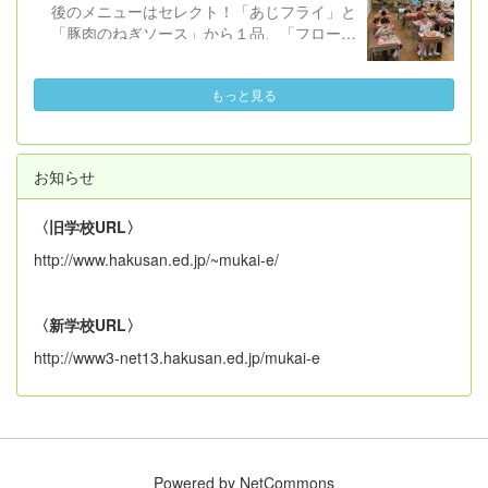
後のメニューはセレクト！「あじフライ」と
となになれなかった弟たちに...」を題材に、
「豚肉のねぎソース」から１品、「フローズ
挿絵を映し出しながら、５・６年担任と教務
ンヨーグルト」と「レモンゼリー」から１
主任が主人公「ぼく」になって語るという形
品、事前に選んだものを食べます。セレクト
で読み聞かせました（校長はピアノBGMと
もっと見る
する以外の共通のメニューは、「わかめご
歌...）。 子どもたちはぐっと集中しな
飯」「もやし炒め」「すまし汁」です。
がら話を聞き、平和を守るために自分が・自
１年生も１学期最後の給食・初めてのセ
分たちができることについて考えられたと思
レクト給食に大満足の様子でした。２学期の
います。 「おとなになれなかった弟たち
お知らせ
給食開始日は、９月１日（火）です。
に...」は中学１年生の国語の教科書にも掲載
されているとのことですので機会があれば読
〈旧学校URL〉
んでみていただければ幸いです。 他の学
http://www.hakusan.ed.jp/~mukai-e/
年・学級でも、平和について考える取組を夏
休みに入る前に行います。また、お家でも話
題にしていただけたらと思います。
〈新学校URL〉
http://www3-net13.hakusan.ed.jp/mukai-e
Powered by NetCommons