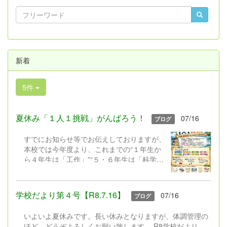
新着
5件
夏休み「１人１挑戦」がんばろう！
07/16
ブログ
すでにお知らせ等でお伝えしておりますが、
本校では今年度より、これまでの“１年生か
ら４年生は「工作」”“５・６年生は「科学研
究」”と限定しておこなってきた夏休みの課
題を見直し、新たに「1人1挑戦」を実施い
たします。近年、子どもたちの興味や関心は
学校だより第４号【R8.7.16】
07/16
ブログ
ますます多様化しています。また、これから
の社会では、自分で課題を見付け、考え、行
いよいよ夏休みです。長い休みとなりますが、体調管理の
動しながら学び続ける力が求められていま
ほど、どうぞよろしくお願い致します。 R8学校だより