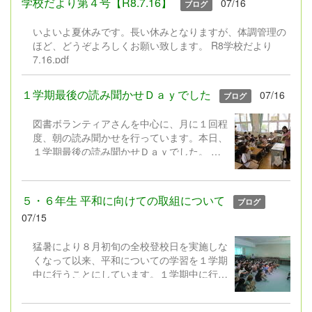
学校だより第４号【R8.7.16】
07/16
ブログ
ますます多様化しています。また、これから
の社会では、自分で課題を見付け、考え、行
いよいよ夏休みです。長い休みとなりますが、体調管理の
動しながら学び続ける力が求められていま
ほど、どうぞよろしくお願い致します。 R8学校だより
す。 そこで本校では、工作や理科の研究に
7.16.pdf
限定するのではなく、子どもたち一人一人が
「やってみたい」「もっと知りたい」「でき
るようになりたい」と思うことに挑戦する機
１学期最後の読み聞かせＤａｙでした
07/16
ブログ
会として、「1人1挑戦」を設定しました。
もちろん、これまでの「工作」や「自由研
図書ボランティアさんを中心に、月に１回程
究」も大歓迎です。「子どもたちの興味・関
度、朝の読み聞かせを行っています。本日、
心に合わせて、取組内容の幅を広げ、長い休
１学期最後の読み聞かせＤａｙでした。
みにしかできない挑戦とした」というように
図書ボランティアさんは、選りすぐりの本や
ご理解いただけますと幸いです。 ８月２８
紙芝居を工夫を凝らして読み聞かせしてくだ
日（金）と３１日（月）の午後（13:30～
さいます。子どもたちは、もうくぎ付け！
５・６年生 平和に向けての取組について
ブログ
16:30）には、取り組んだ「１人１挑戦」を
そして、図書委員会の児童や学校職員
07/15
紹介する作品展を実施します。保護者の皆
も、図書ボランティアさんと一緒に読み聞か
様、お時間の許す方は是非ご覧ください。
せに取り組んでいます。 ２学期の読み聞か
猛暑により８月初旬の全校登校日を実施しな
せＤａｙは、９月２４日（木）からスター
くなって以来、平和についての学習を１学期
ト。またステキな本やお話と出会えますよう
中に行うことにしています。１学期中に行う
に。
ことで、夏休み中にテレビ等で放送される
「戦争」や「平和」に関する番組を、それぞ