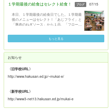
れの児童が思いを持ちながら視聴し、平和に
１学期最後の給食はセレクト給食！
07/15
ブログ
ついて考えを深められるようになればという
願いからです。 本日、５・６年生と平和学
本日、１学期最後の給食日でした。１学期最
習を行いました。米倉斉加年 作の絵本「お
後のメニューはセレクト！「あじフライ」と
となになれなかった弟たちに...」を題材に、
「豚肉のねぎソース」から１品、「フローズ
挿絵を映し出しながら、５・６年担任と教務
ンヨーグルト」と「レモンゼリー」から１
主任が主人公「ぼく」になって語るという形
品、事前に選んだものを食べます。セレクト
で読み聞かせました（校長はピアノBGMと
もっと見る
する以外の共通のメニューは、「わかめご
歌...）。 子どもたちはぐっと集中しな
飯」「もやし炒め」「すまし汁」です。
がら話を聞き、平和を守るために自分が・自
１年生も１学期最後の給食・初めてのセ
分たちができることについて考えられたと思
レクト給食に大満足の様子でした。２学期の
います。 「おとなになれなかった弟たち
お知らせ
給食開始日は、９月１日（火）です。
に...」は中学１年生の国語の教科書にも掲載
されているとのことですので機会があれば読
〈旧学校URL〉
んでみていただければ幸いです。 他の学
http://www.hakusan.ed.jp/~mukai-e/
年・学級でも、平和について考える取組を夏
休みに入る前に行います。また、お家でも話
題にしていただけたらと思います。
〈新学校URL〉
http://www3-net13.hakusan.ed.jp/mukai-e