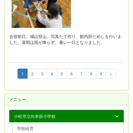
合宿初日。城山登山、写真たて作り、館内肝だめしを行いま
した。昼間は雨が降らず、暑い一日となりました。
1
2
3
4
5
6
7
8
9
»
メニュー
小松市立向本折小学校
学校経営