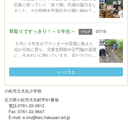
広島に持っていく「折り鶴」作成の協力をし
ました。その折鶴を平和記念公園に納めてき
たこと、そして、そのお礼として、中学生が
現地で学んできたことの報告を聴きました。
広島平和記念資料館で見てきたものや、語り
草取りですっきり！～５年生～
07/15
ブログ
部さんから聴いた話などをとても分かりやす
く話してくれました。６年生は今、自分たち
５月に５年生がプランターや花壇に植えた
で平和学習を進めていて、中学生の話を真剣
花が元気に育ち、児童玄関前や正門脇の花壇
に聴き入っていました。８月６日のオンライ
に、今きれいに咲いています。花だけでなく
ン登校日の日に、学習したことを全校に知ら
雑草も元気に育ち、花壇のきれいな花が埋も
せる予定です。
れていたので、５年生全員で草取りをしまし
もっと見る
た。かまを上手に使って、根っこからきれい
に取りました。草だらけだったのが、あっと
いう間にきれいになり、花が見られるように
なりました。ありがとう。
小松市立犬丸小学校
石川県小松市犬丸町甲61番地
電話:0761-22-0812
Fax :0761-22-9647
E-mail: e-inu@kec.hakusan.ed.jp