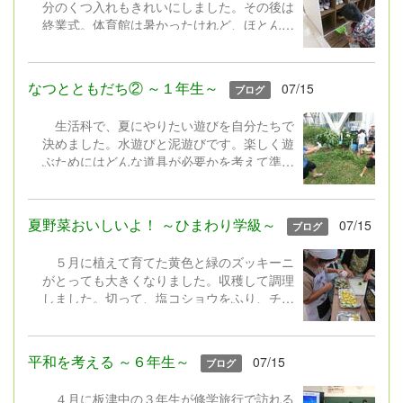
分のくつ入れもきれいにしました。その後は
終業式。体育館は暑かったけれど、ほとんど
の子が顔を上げてしっかりと聴く姿に成長を
感じました。式では、通知表を見て自分をさ
らに成長させてほしいこと、考えて行動する
なつとともだち② ～１年生～
07/15
ブログ
夏休みにしてほしいことなどを話しました。
教室に戻って、宿題の話などを聴いた後は、
生活科で、夏にやりたい遊びを自分たちで
どの学年も担任から一人一人に通知表が渡さ
決めました。水遊びと泥遊びです。楽しく遊
れました。さあ、明日からいよいよ夏休みで
ぶためにはどんな道具が必要かを考えて準備
す。安全にそして有意義に過ごしてくださ
しました。マヨネーズやケチャップの容器、
い。
ペットボトル、スコップ、じょうろ、バケ
ツ、たらい等を持ち寄りました。遊びを通し
夏野菜おいしいよ！ ～ひまわり学級～
07/15
ブログ
て、水の気持ちよさや泥の感触を感じたり、
砂場でダムを作って流したり、泥団子を作っ
５月に植えて育てた黄色と緑のズッキーニ
たりして工夫して夢中になって遊びました。
がとっても大きくなりました。収穫して調理
びしょ濡れ、泥だらけになって最後はプール
しました。切って、塩コショウをふり、チー
のシャワーできれいになりました。楽しかっ
ズなどをのせてオーブントースターへ。「ま
たね。
だかなぁ」とのぞき込んでいました。チン！
できあがり。みんなで育てた＆採れたてのズ
平和を考える ～６年生～
07/15
ブログ
ッキーニの味は格別においしいね。後片付け
もしっかりできました。
４月に板津中の３年生が修学旅行で訪れる