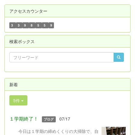
アクセスカウンター
3
3
9
8
5
5
9
検索ボックス
新着
5件
１学期終了！
07/17
ブログ
今日は１学期の締めくくりの大掃除で、自