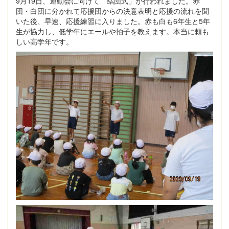
9月19日、運動会に向けて「結団式」が行われました。赤
団・白団に分かれて応援団からの決意表明と応援の流れを聞
いた後、早速、応援練習に入りました。赤も白も6年生と5年
生が協力し、低学年にエールや拍子を教えます。本当に頼も
しい高学年です。