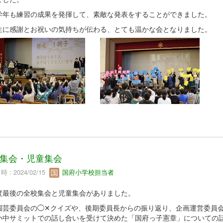
学年も練習の成果を発揮して、素敵な発表をすることができました。
生に感謝とお祝いの気持ちが伝わる、とても温かな会となりました。
集会・児童集会
 : 2024/02/15
国府小学校担当者
度最後の全校集会と児童集会がありました。
園芸委員会の◯✕クイズや、後期委員長からの振り返り、企画運営委員
小中サミットでの話し合いを受けて決めた「国府っ子憲章」についての