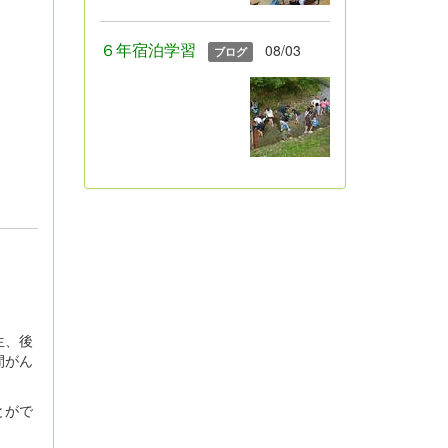
６年宿泊学習
08/03
ブログ
生、後
間がん
とがで