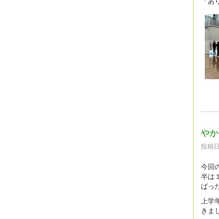
「あ
やか
投稿日時
今回
半は
ばっ
上学
きま