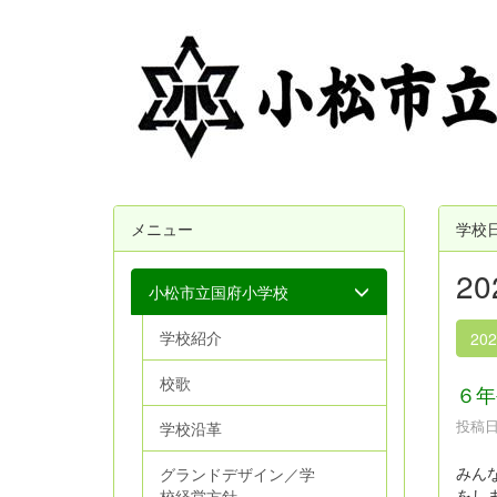
メニュー
学校
2
小松市立国府小学校
学校紹介
20
校歌
６年
投稿日時
学校沿革
みん
グランドデザイン／学
をし
校経営方針