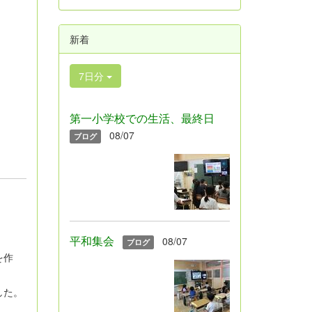
新着
7日分
第一小学校での生活、最終日
08/07
ブログ
平和集会
08/07
ブログ
を作
した。