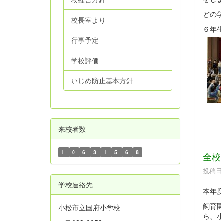
どの
校長室より
６年
行事予定
学校評価
いじめ防止基本方針
来校者数
1
0
6
3
1
5
6
8
全校
投稿日時
学校連絡先
本年
飼育
小松市立国府小学校
ら、