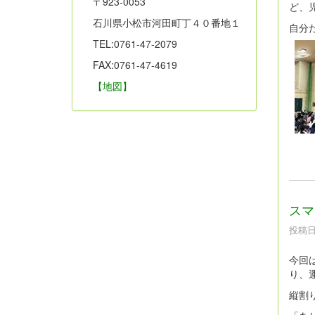
〒923-0053
ど、
石川県小松市河田町丁４０番地１
自分
TEL:0761-47-2079
FAX:0761-47-4619
【地図】
スマ
投稿日時
今回
り、
縦割