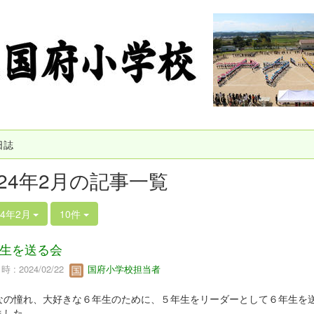
日誌
024年2月の記事一覧
24年2月
10件
生を送る会
 : 2024/02/22
国府小学校担当者
なの憧れ、大好きな６年生のために、５年生をリーダーとして６年生を
ました。