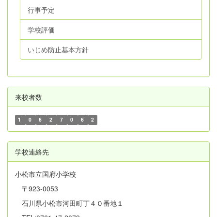
行事予定
学校評価
いじめ防止基本方針
来校者数
1
0
6
2
7
0
6
2
学校連絡先
小松市立国府小学校
〒923-0053
石川県小松市河田町丁４０番地１