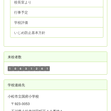
校長室より
行事予定
学校評価
いじめ防止基本方針
来校者数
1
0
6
3
1
2
6
1
学校連絡先
小松市立国府小学校
〒923-0053
石川県小松市河田町丁４０番地１