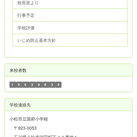
校長室より
行事予定
学校評価
いじめ防止基本方針
来校者数
1
0
6
3
9
8
3
4
学校連絡先
小松市立国府小学校
〒923-0053
石川県小松市河田町丁４０番地１