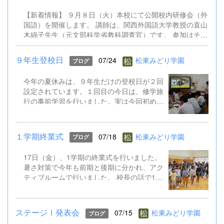
で、２学期の準備をさらに進めていきます。
【新着情報】 ９月８日（火）本校にて公開校内研修会（外
国語）を開催します。 講師は、関西外国語大学教授の直山
木綿子先生（元文部科学省教科調査官）です。 参加はチラ
シのQRコードからお申込みください。 9.8公開校内研修会
（外国語）案内チラシ.pdf
９年生登校日
07/24
松東みどり学園
ブログ
今年の夏休みは、９年生だけの登校日が２回
設定されています。１回目の今日は、修学旅
行の事前学習を行いました。実は今回初めて
TOKYO GLOBAL GATEWAY（通称TGG）に
行くことになっています。そこでは、英語を
ふんだんに使って海外体験を積むものです。
１学期終業式
07/18
松東みどり学園
ブログ
今日はALTとともに、そのプチ体験を味わい
ました。 修学旅行は９月１５～１７日。帰
17日（金）、1学期の終業式を行いました。
ってきたら英語がペラペラになっていると思
暑さ対策で今年も前期と後期に分かれ、アク
います!
ティブルームで行いました。 校長の話で1学
期のがんばりをプレゼンで振り返り、生徒指
導の話では校下で起こった先日の水難事故も
引き合いに、自分の命を守る行動やSNSでの
ステージⅠ発表会
07/15
松東みどり学園
ブログ
トラブル防止など確認しました。 そして、