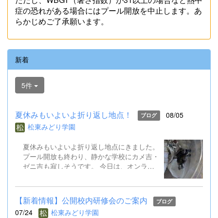
症の恐れがある場合にはプール開放を中止します。あ
らかじめご了承願います。
新着
5件
夏休みもいよいよ折り返し地点！
08/05
ブログ
松東みどり学園
夏休みもいよいよ折り返し地点にきました。
プール開放も終わり、静かな学校にカメ吉・
ゼニ吉も寂しそうです。 今日は、オンライ
ン健康観察を行いました。また、児童生徒会
はオンライン役員会も実施し、２学期の全校
遊びについて意見交換しました。先生方も校
【新着情報】公開校内研修会のご案内
ブログ
内研修会を行ったり、教育委員会の研修会に
07/24
松東みどり学園
出かけたりしています。 あと半分の夏休み