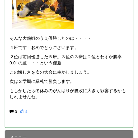
そんな大熱戦のうえ優勝したのは・・・・
４班です！おめでとうございます。
２位は前回優勝した５班。３位の３班は２位とわずか勝率
0.01の差・・・という僅差
この悔しさを次の大会に生かしましょう。
次は３学期に緑札で勝負します。
もしかしたら冬休みのがんばりが勝敗に大きく影響するかも
しれませんね。
0
4
メニュー