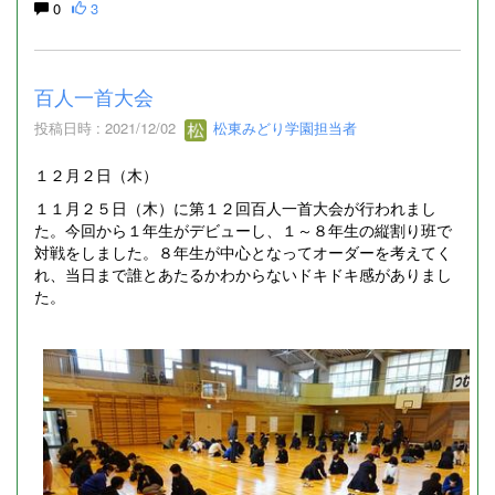
0
3
百人一首大会
投稿日時 : 2021/12/02
松東みどり学園担当者
１２月２日（木）
１１月２５日（木）に第１２回百人一首大会が行われまし
た。今回から１年生がデビューし、１～８年生の縦割り班で
対戦をしました。８年生が中心となってオーダーを考えてく
れ、当日まで誰とあたるかわからないドキドキ感がありまし
た。