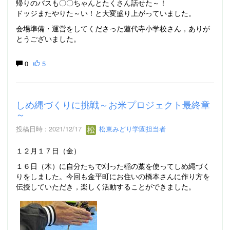
帰りのバスも〇〇ちゃんとたくさん話せた～！
ドッジまたやりた～い！と大変盛り上がっていました。
会場準備・運営をしてくださった蓮代寺小学校さん，ありが
とうございました。
0
5
しめ縄づくりに挑戦～お米プロジェクト最終章
～
投稿日時 : 2021/12/17
松東みどり学園担当者
１２月１７日（金）
１６日（木）に自分たちで刈った稲の藁を使ってしめ縄づく
りをしました。今回も金平町にお住いの橋本さんに作り方を
伝授していただき，楽しく活動することができました。