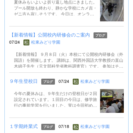
夏休みもいよいよ折り返し地点にきました。
プール開放も終わり、静かな学校にカメ吉・
ゼニ吉も寂しそうです。 今日は、オンライ
ン健康観察を行いました。また、児童生徒会
はオンライン役員会も実施し、２学期の全校
遊びについて意見交換しました。先生方も校
【新着情報】公開校内研修会のご案内
ブログ
内研修会を行ったり、教育委員会の研修会に
07/24
松東みどり学園
出かけたりしています。 あと半分の夏休み
で、２学期の準備をさらに進めていきます。
【新着情報】 ９月８日（火）本校にて公開校内研修会（外
国語）を開催します。 講師は、関西外国語大学教授の直山
木綿子先生（元文部科学省教科調査官）です。 参加はチラ
シのQRコードからお申込みください。 9.8公開校内研修会
（外国語）案内チラシ.pdf
９年生登校日
07/24
松東みどり学園
ブログ
今年の夏休みは、９年生だけの登校日が２回
設定されています。１回目の今日は、修学旅
行の事前学習を行いました。実は今回初めて
TOKYO GLOBAL GATEWAY（通称TGG）に
行くことになっています。そこでは、英語を
ふんだんに使って海外体験を積むものです。
１学期終業式
07/18
松東みどり学園
ブログ
今日はALTとともに、そのプチ体験を味わい