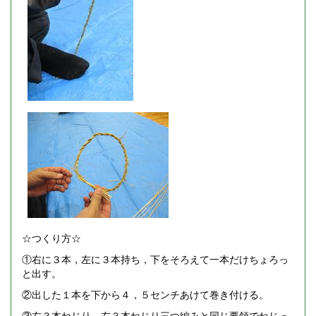
☆つくり方☆
①右に３本，左に３本持ち，下をそろえて一本だけちょろっ
と出す。
②出した１本を下から４，５センチあけて巻き付ける。
③右３本ねじり，左３本ねじり三つ編みと同じ要領でねじっ