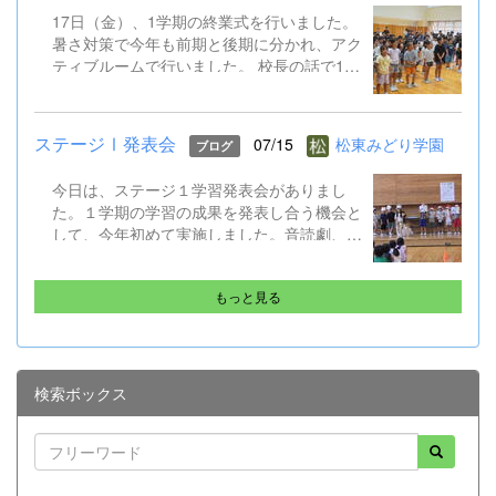
ました。 修学旅行は９月１５～１７日。帰
17日（金）、1学期の終業式を行いました。
ってきたら英語がペラペラになっていると思
暑さ対策で今年も前期と後期に分かれ、アク
います!
ティブルームで行いました。 校長の話で1学
期のがんばりをプレゼンで振り返り、生徒指
導の話では校下で起こった先日の水難事故も
引き合いに、自分の命を守る行動やSNSでの
ステージⅠ発表会
07/15
松東みどり学園
ブログ
トラブル防止など確認しました。 そして、
ALTのジェニカ先生が帰国するのに伴い、後
今日は、ステージ１学習発表会がありまし
期課程からはメッセージの贈呈もありまし
た。１学期の学習の成果を発表し合う機会と
た。 夏休み明け、また元気に会えることを
して、今年初めて実施しました。音読劇、合
楽しみにしています。 保護者や地域の皆様
奏、合唱はどれもクラスごとに工夫があっ
にも感謝です。ありがとうございました。
て、練習の成果も出ていました。
もっと見る
検索ボックス