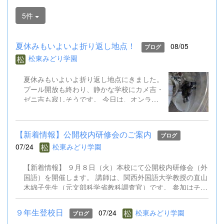
5件
夏休みもいよいよ折り返し地点！
08/05
ブログ
松東みどり学園
夏休みもいよいよ折り返し地点にきました。
プール開放も終わり、静かな学校にカメ吉・
ゼニ吉も寂しそうです。 今日は、オンライ
ン健康観察を行いました。また、児童生徒会
はオンライン役員会も実施し、２学期の全校
遊びについて意見交換しました。先生方も校
【新着情報】公開校内研修会のご案内
ブログ
内研修会を行ったり、教育委員会の研修会に
07/24
松東みどり学園
出かけたりしています。 あと半分の夏休み
で、２学期の準備をさらに進めていきます。
【新着情報】 ９月８日（火）本校にて公開校内研修会（外
国語）を開催します。 講師は、関西外国語大学教授の直山
木綿子先生（元文部科学省教科調査官）です。 参加はチラ
シのQRコードからお申込みください。 9.8公開校内研修会
（外国語）案内チラシ.pdf
９年生登校日
07/24
松東みどり学園
ブログ