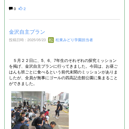
0
2
金沢自主プラン
投稿日時 : 2025/05/23
松東みどり学園担当者
５月２２日に、5、6、7年生のそれぞれの探究ミッション
を掲げ、金沢自主プランに行ってきました。今回は、お昼ご
はんも班ごとに食べるという前代未聞のミッションがありま
したが、全員が無事にゴールの四高記念館公園に集まること
ができました。