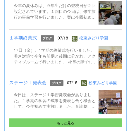
今年の夏休みは、９年生だけの登校日が２回
設定されています。１回目の今日は、修学旅
行の事前学習を行いました。実は今回初めて
TOKYO GLOBAL GATEWAY（通称TGG）に
行くことになっています。そこでは、英語を
ふんだんに使って海外体験を積むものです。
１学期終業式
07/18
松東みどり学園
ブログ
今日はALTとともに、そのプチ体験を味わい
ました。 修学旅行は９月１５～１７日。帰
17日（金）、1学期の終業式を行いました。
ってきたら英語がペラペラになっていると思
暑さ対策で今年も前期と後期に分かれ、アク
います!
ティブルームで行いました。 校長の話で1学
期のがんばりをプレゼンで振り返り、生徒指
導の話では校下で起こった先日の水難事故も
引き合いに、自分の命を守る行動やSNSでの
ステージⅠ発表会
07/15
松東みどり学園
ブログ
トラブル防止など確認しました。 そして、
ALTのジェニカ先生が帰国するのに伴い、後
今日は、ステージ１学習発表会がありまし
期課程からはメッセージの贈呈もありまし
た。１学期の学習の成果を発表し合う機会と
た。 夏休み明け、また元気に会えることを
して、今年初めて実施しました。音読劇、合
楽しみにしています。 保護者や地域の皆様
奏、合唱はどれもクラスごとに工夫があっ
にも感謝です。ありがとうございました。
て、練習の成果も出ていました。
もっと見る