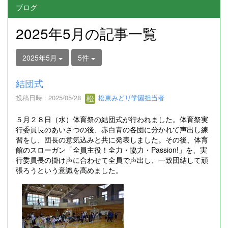
ブログ
2025年5月の記事一覧
2025年5月
5件
結団式
投稿日時 : 2025/05/28
松東みどり学園担当者
５月２８日（水）体育祭の結団式が行われました。体育祭実
行委員長のあいさつの後、赤白青の各団に分かれて声出し練
習をし、団長の意気込みと共に発表しました。その後、体育
館のスローガン「全員主役！全力・協力・Passion!」を、実
行委員長の掛け声に合わせて全員で声出し、一致団結して頑
張ろうという意識を高めました。