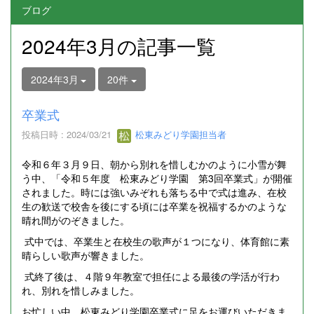
ブログ
2024年3月の記事一覧
2024年3月
20件
卒業式
投稿日時 : 2024/03/21
松東みどり学園担当者
令和６年３月９日、朝から別れを惜しむかのように小雪が舞
う中、「令和５年度 松東みどり学園 第3回卒業式」が開催
されました。時には強いみぞれも落ちる中で式は進み、在校
生の歓送で校舎を後にする頃には卒業を祝福するかのような
晴れ間がのぞきました。
式中では、卒業生と在校生の歌声が１つになり、体育館に素
晴らしい歌声が響きました。
式終了後は、４階９年教室で担任による最後の学活が行わ
れ、別れを惜しみました。
お忙しい中、松東みどり学園卒業式に足をお運びいただきま