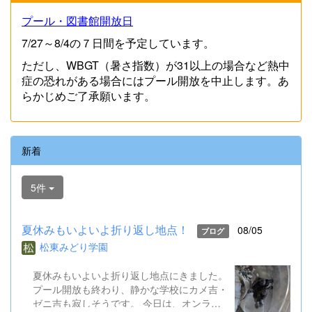
プール・図書館開放日
7/27～8/4の７日間を予定しています。
ただし、WBGT（暑さ指数）が31以上の場合など熱中
症の恐れがある場合にはプール開放を中止します。あ
らかじめご了承願います。
新着
5件
夏休みもいよいよ折り返し地点！
08/05
ブログ
松東みどり学園
夏休みもいよいよ折り返し地点にきました。
プール開放も終わり、静かな学校にカメ吉・
ゼニ吉も寂しそうです。 今日は、オンライ