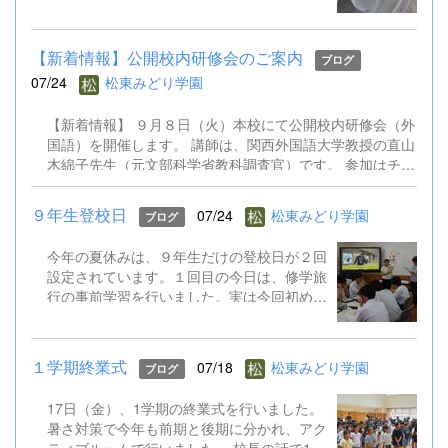
ン健康観察を行いました。また、児童生徒会
はオンライン役員会も実施し、２学期の全校
遊びについて意見交換しました。先生方も校
【新着情報】公開校内研修会のご案内
ブログ
内研修会を行ったり、教育委員会の研修会に
07/24
松東みどり学園
出かけたりしています。 あと半分の夏休み
で、２学期の準備をさらに進めていきます。
【新着情報】 ９月８日（火）本校にて公開校内研修会（外
国語）を開催します。 講師は、関西外国語大学教授の直山
木綿子先生（元文部科学省教科調査官）です。 参加はチラ
シのQRコードからお申込みください。 9.8公開校内研修会
（外国語）案内チラシ.pdf
９年生登校日
07/24
松東みどり学園
ブログ
今年の夏休みは、９年生だけの登校日が２回
設定されています。１回目の今日は、修学旅
行の事前学習を行いました。実は今回初めて
TOKYO GLOBAL GATEWAY（通称TGG）に
行くことになっています。そこでは、英語を
ふんだんに使って海外体験を積むものです。
１学期終業式
07/18
松東みどり学園
ブログ
今日はALTとともに、そのプチ体験を味わい
ました。 修学旅行は９月１５～１７日。帰
17日（金）、1学期の終業式を行いました。
ってきたら英語がペラペラになっていると思
暑さ対策で今年も前期と後期に分かれ、アク
います!